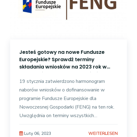
Jesteś gotowy na nowe Fundusze
Europejskie? Sprawdź terminy
składania wniosków na 2023 rok w
programie Fundusze Europejskie dla
Nowoczesnej Gospodarki.
19 stycznia zatwierdzono harmonogram
naborów wniosków o dofinansowanie w
programie Fundusze Europejskie dla
Nowoczesnej Gospodarki (FENG) na ten rok.
Uwzględnia on terminy wszystkich
planowanych w 2023 r. konkursów,
finansowanych w ramach nowej polityki
WEITERLESEN
Luty 06, 2023