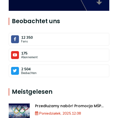
Beobachtet uns
12 350
Fans
175
Abonnement
2 504
Beobachten
Meistgelesen
Przedłużamy nabór! Promocja MŚP
podczas XXV Zimowych Igrzysk
Poniedziałek, 2025.12.08
Olimpijskich we Włoszech