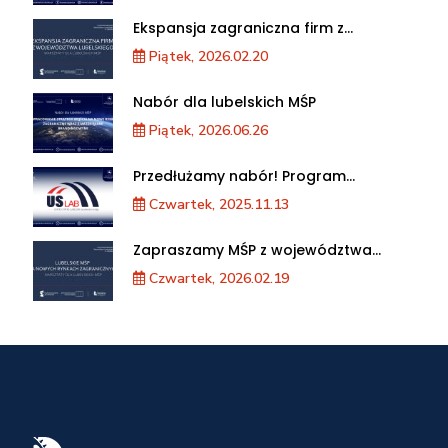
Ekspansja zagraniczna firm z
województwa lubelskiego. Warsztaty
Piątek, 2026.02.20
dla MŚP
Nabór dla lubelskich MŚP
Piątek, 2026.06.26
Przedłużamy nabór! Program
akceleracji przedsiębiorstw
Czwartek, 2025.11.13
Zapraszamy MŚP z województwa
lubelskiego na warsztaty „Lubelskie
Czwartek, 2026.02.19
MŚP na nowych rynkach
zagranicznych”