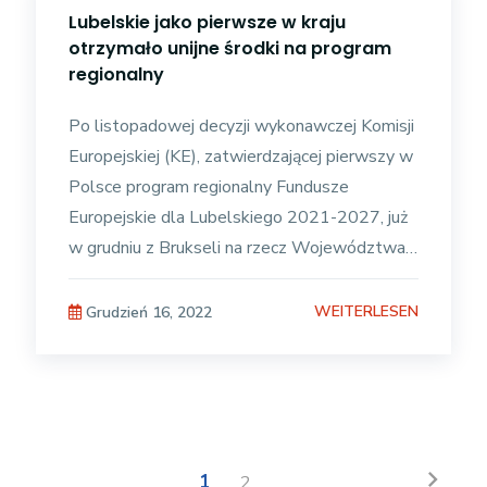
Lubelskie jako pierwsze w kraju
otrzymało unijne środki na program
regionalny
Po listopadowej decyzji wykonawczej Komisji
Europejskiej (KE), zatwierdzającej pierwszy w
Polsce program regionalny Fundusze
Europejskie dla Lubelskiego 2021-2027, już
w grudniu z Brukseli na rzecz Województwa
Lubelskiego trafiło blisko 33 mln euro
WEITERLESEN
Grudzień 16, 2022
chevron_right
1
2