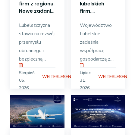
firm z regionu.
lubelskich
Nowe zadania
firm.
rynku pracy
Samorząd i
Lubelszczyzna
Ambasada
Województwo
USA o
stawia na rozwój
Lubelskie
współpracy
przemysłu
zacieśnia
gospodarczej
obronnego i
współpracę
bezpieczną
gospodarczą z
gospodarkę.
USA.
Sierpień
Lipiec
Blisko 250 mln
Przedstawiciele
WEITERLESEN
WEITERLESEN
05,
31,
euro z programu
amerykańskiej
2026
2026
Fundusze
ambasady
Europejskie dla
odwiedzili nasz
Lubelskiego trafi
region, by
na wzmocnienie
rozmawiać o
bezpieczeństwa
wsparciu dla