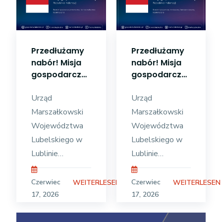
udziału w misji
Województwa
gospodarczej do
Lubelskiego w
Dżakarty
Lublinie ogłasza
(Republika
nabór dla
Przedłużamy
Przedłużamy
Indonezji), która
przedsiębiorców
nabór! Misja
nabór! Misja
planowana jest
z województwa
gospodarcza
gospodarcza
w terminie 26 –
lubelskiego do
do Dżakarty
do Dżakarty
30 października
udziału w misji
(Republika
Urząd
(Republika
Urząd
Indonezji)
Indonezji)
gospodarczej
Marszałkowski
Marszałkowski
Województwa
Województwa
Lubelskiego w
Lubelskiego w
Lublinie
Lublinie
przedłuża nabór
przedłuża nabór
dla
dla
Czerwiec
Czerwiec
WEITERLESEN
WEITERLESEN
przedsiębiorców
przedsiębiorców
17, 2026
17, 2026
z województwa
z województwa