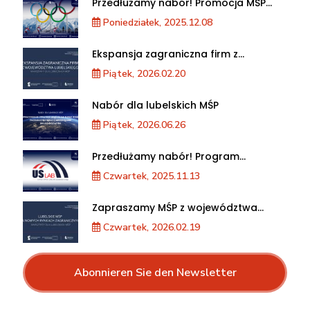
Przedłużamy nabór! Promocja MŚP
podczas XXV Zimowych Igrzysk
Poniedziałek, 2025.12.08
Olimpijskich we Włoszech
Ekspansja zagraniczna firm z
województwa lubelskiego. Warsztaty
Piątek, 2026.02.20
dla MŚP
Nabór dla lubelskich MŚP
Piątek, 2026.06.26
Przedłużamy nabór! Program
akceleracji przedsiębiorstw
Czwartek, 2025.11.13
Zapraszamy MŚP z województwa
lubelskiego na warsztaty „Lubelskie
Czwartek, 2026.02.19
MŚP na nowych rynkach
zagranicznych”
Abonnieren Sie den Newsletter