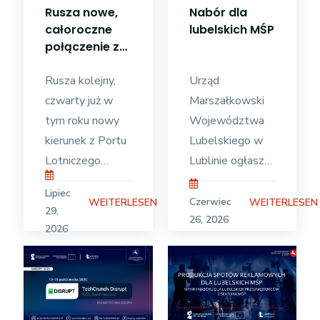
i obronności.
lokalnych
Rusza nowe,
Nabór dla
Środki pozwolą
przedsiębiorców,
całoroczne
lubelskich MŚP
lubelskim
programie NLAB
połączenie z
firmom na
oraz
Portu
przekwalifikowanie
strategicznych
Lotniczego
Rusza kolejny,
Urząd
Lublin
wyzwaniach
czwarty już w
Marszałkowski
ekonomicznych
tym roku nowy
Województwa
dla
kierunek z Portu
Lubelskiego w
Lotniczego
Lublinie ogłasza
Lublin. Biuro
nabór dla
Lipiec
podróży Coral
przedsiębiorców
Czerwiec
WEITERLESEN
WEITERLESEN
29,
Travel Polska,
z województwa
26, 2026
2026
we współpracy z
lubelskiego do
liniami lotniczymi
udziału w
Enter Air,
zadaniu pn.
uruchamia
„Opracowanie