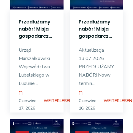
Lubelskiego w
promował
Lublinie ogłasza
potencjał
nabór dla
gospodarczy
Przedłużamy
Przedłużamy
przedsiębiorców
danego
nabór! Misja
nabór! Misja
z województwa
przedsiębiorstwa
gospodarcza
gospodarcza
lubelskiego do
ze szczególnym
do Dżakarty
połączona z
udziału w misji
uwzględnieniem
(Republika
Urząd
udziałem w
Aktualizacja
Indonezji)
Targach
gospodarczej
wytworzonych
Marszałkowski
13.07.2026
TechCrunch
produktów,
Województwa
PRZEDŁUŻAMY
Disrupt 2026
oferowanych
Lubelskiego w
NABÓR! Nowy
w San
Lublinie
termin
Francisco
przedłuża nabór
nadsyłania
dla
wniosków: 27
Czerwiec
Czerwiec
WEITERLESEN
WEITERLESEN
przedsiębiorców
lipca 2026 r.
17, 2026
16, 2026
z województwa
Urząd
lubelskiego do
Marszałkowski