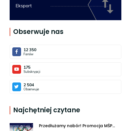
Eksport
Obserwuje nas
12 350
Fanów
175
Subskrypcji
2 504
Obserwuje
Najchętniej czytane
Przedłużamy nabór! Promocja MŚP