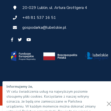
20-029 Lublin, ul. Artura Grottgera 4
+48 81 537 16 51
gospodarka@lubelskie.pl
Informujemy że,
W celu świadczenia usług na najwyższym poziomie
© Urząd Marszałkowski Województwa Lubelskiego 20
stosujemy pliki cookies. Korzystanie z naszej witryny
oznacza, że będą one zamieszczane w Państwa
urządzeniu. W każdym momencie można dokonać zmiany