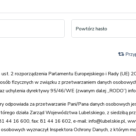
Powtórz hasło
Przyp
1 i ust. 2 rozporządzenia Parlamentu Europejskiego i Rady (UE) 
 osób fizycznych w związku z przetwarzaniem danych osobowy
raz uchylenia dyrektywy 95/46/WE (zwanym dalej „RODO”) infor
óry odpowiada za przetwarzanie Pani/Pana danych osobowych 
którego działa Zarząd Województwa Lubelskiego, z siedzibą przy
 81 44 16 600, fax: 81 44 16 602, e-mail: info@lubelskie.pl,
www
h osobowych wyznaczył Inspektora Ochrony Danych, z którym m