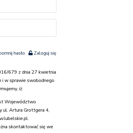
omnij hasło
Zaloguj się
2016/679 z dnia 27 kwietnia
ch i w sprawie swobodnego
mujemy, iż:
jest Województwo
 ul. Artura Grottgera 4,
.lubelskie.pl
.
ożna skontaktować się we