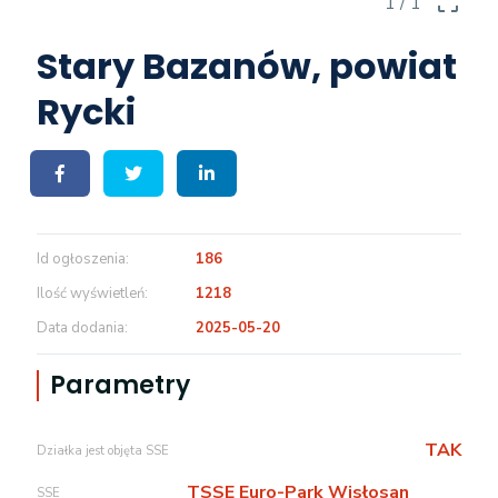
crop_free
1
/ 1
Stary Bazanów, powiat
Rycki
Id ogłoszenia
186
Ilość wyświetleń
1218
Data dodania
2025-05-20
Parametry
TAK
Działka jest objęta SSE
TSSE Euro-Park Wisłosan
SSE