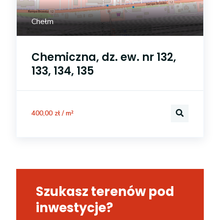
Chełm
Chemiczna, dz. ew. nr 132,
133, 134, 135
400,00 zł / m²
Szukasz terenów pod
inwestycje?