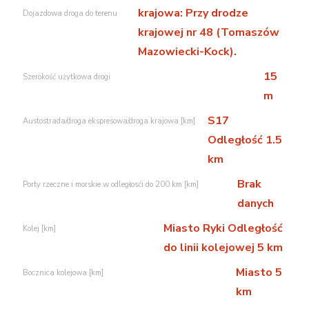
krajowa: Przy drodze
Dojazdowa droga do terenu
krajowej nr 48 (Tomaszów
Mazowiecki-Kock).
15
Szerokość użytkowa drogi
m
S17
Austostrada/droga ekspresowa/droga krajowa [km]
Odległość 1.5
km
Brak
Porty rzeczne i morskie w odległosći do 200 km [km]
danych
Miasto Ryki Odległość
Kolej [km]
do linii kolejowej 5 km
Miasto 5
Bocznica kolejowa [km]
km