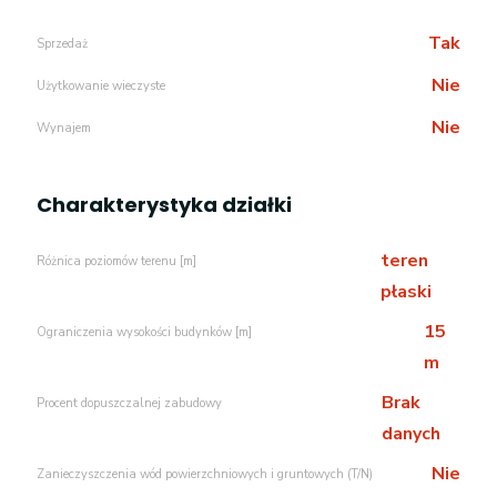
Tak
Sprzedaż
Nie
Użytkowanie wieczyste
Nie
Wynajem
Charakterystyka działki
teren
Różnica poziomów terenu [m]
płaski
15
Ograniczenia wysokości budynków [m]
m
Brak
Procent dopuszczalnej zabudowy
danych
Nie
Zanieczyszczenia wód powierzchniowych i gruntowych (T/N)