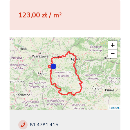
123,00 zł / m²
+
−
Leaflet
81 4781 415