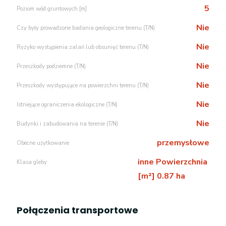
5
Poziom wód gruntowych [m]
Nie
Czy były prowadzone badania geologiczne terenu (T/N)
Nie
Ryzyko wystąpienia zalań lub obsunięć terenu (T/N)
Nie
Przeszkody podziemne (T/N)
Nie
Przeszkody występujące na powierzchni terenu (T/N)
Nie
Istniejące ograniczenia ekologiczne (T/N)
Nie
Budynki i zabudowania na terenie (T/N)
przemysłowe
Obecne użytkowanie
inne Powierzchnia
Klasa gleby
[m²] 0.87 ha
Połączenia transportowe