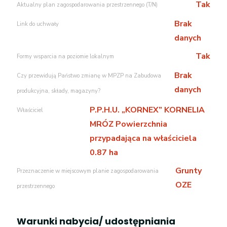
Tak
Aktualny plan zagospodarowania przestrzennego (T/N)
Brak
Link do uchwały
danych
Tak
Formy wsparcia na poziomie lokalnym
Brak
Czy przewidują Państwo zmianę w MPZP na Zabudowa
danych
produkcyjna, składy, magazyny?
P.P.H.U. „KORNEX” KORNELIA
Właściciel
MRÓZ Powierzchnia
przypadająca na właściciela
0.87 ha
Grunty
Przeznaczenie w miejscowym planie zagospodarowania
OZE
przestrzennego
Warunki nabycia/ udostępniania