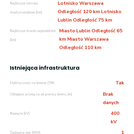
Lotnisko Warszawa
Najbliższe lotnisko
Odległość 120 km Lotnisko
międzynarodowe [km]
Lublin Odległość 75 km
Miasto Lublin Odległość 65
Najbliższe miasto wojewódzkie
km Miasto Warszawa
[km]
Odległość 110 km
Istniejąca infrastruktura
Tak
Elektryczność na terenie (T/N)
Brak
Odległość przyłącza od granicy terenu [m]
danych
400
Napięcie [kV]
kV
1
Dostępna moc [MW]