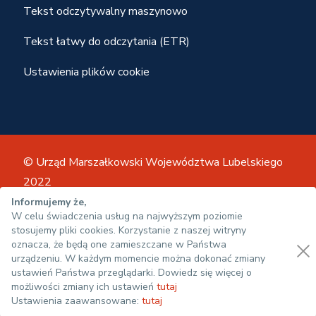
Tekst odczytywalny maszynowo
Tekst łatwy do odczytania (ETR)
Ustawienia plików cookie
© Urząd Marszałkowski Województwa Lubelskiego
2022
Mapa strony
Regulamin
Informujemy że,
W celu świadczenia usług na najwyższym poziomie
Polityka prywatności
Deklaracja dostępności
stosujemy pliki cookies. Korzystanie z naszej witryny
oznacza, że będą one zamieszczane w Państwa
urządzeniu. W każdym momencie można dokonać zmiany
ustawień Państwa przeglądarki. Dowiedz się więcej o
możliwości zmiany ich ustawień
tutaj
Ustawienia zaawansowane:
tutaj