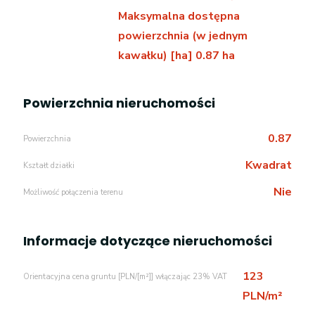
Maksymalna dostępna
powierzchnia (w jednym
kawałku) [ha] 0.87 ha
Powierzchnia nieruchomości
0.87
Powierzchnia
Kwadrat
Kształt działki
Nie
Możliwość połączenia terenu
Informacje dotyczące nieruchomości
123
Orientacyjna cena gruntu [PLN/[m²]] włączając 23% VAT
PLN/m²