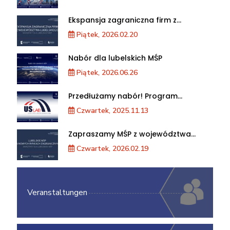
Olimpijskich we Włoszech
Ekspansja zagraniczna firm z
województwa lubelskiego. Warsztaty
Piątek, 2026.02.20
dla MŚP
Nabór dla lubelskich MŚP
Piątek, 2026.06.26
Przedłużamy nabór! Program
akceleracji przedsiębiorstw
Czwartek, 2025.11.13
Zapraszamy MŚP z województwa
lubelskiego na warsztaty „Lubelskie
Czwartek, 2026.02.19
MŚP na nowych rynkach
zagranicznych”
Veranstaltungen