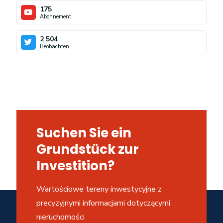
175
Abonnement
2 504
Beobachten
Suchen Sie ein
Grundstück zur
Investition?
Wartościowe tereny inwestycyjne z
precyzyjnymi informacjami dotyczącymi
nieruchomości