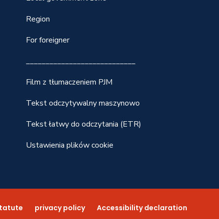
Region
For foreigner
____________________________
Film z tłumaczeniem PJM
Tekst odczytywalny maszynowo
Tekst łatwy do odczytania (ETR)
Ustawienia plików cookie
tatute
privacy policy
Accessibility declaration