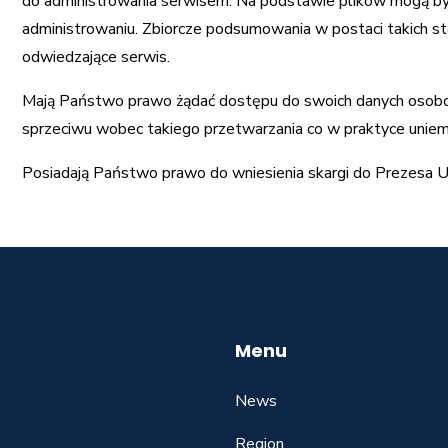
do administrowania serwisem. Na podstawie plików mogą b
administrowaniu. Zbiorcze podsumowania w postaci takich sta
odwiedzające serwis.
Mają Państwo prawo żądać dostępu do swoich danych osobow
sprzeciwu wobec takiego przetwarzania co w praktyce uniemo
Posiadają Państwo prawo do wniesienia skargi do Prezesa
Menu
News
Region