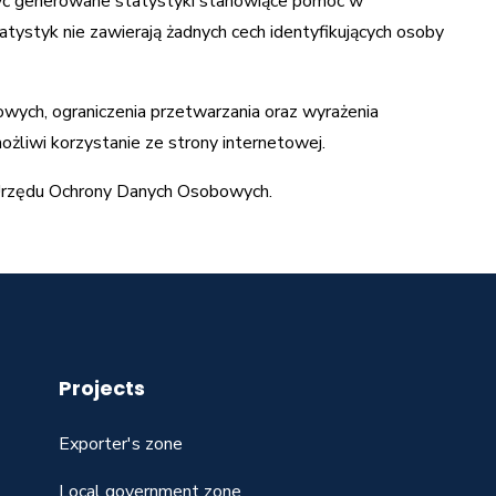
yć generowane statystyki stanowiące pomoc w
tystyk nie zawierają żadnych cech identyfikujących osoby
ych, ograniczenia przetwarzania oraz wyrażenia
żliwi korzystanie ze strony internetowej.
 Urzędu Ochrony Danych Osobowych.
Projects
Exporter's zone
Local government zone