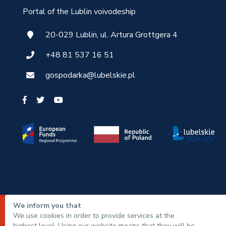
Portal of the Lublin voivodeship
20-029 Lublin, ul. Artura Grottgera 4
+48 81 537 16 51
gospodarka@lubelskie.pl
We inform you that
© Marshal's Office of the Lubelskie Voivodeship 2022
We use cookies in order to provide services at the
highest level. Using our website means that they will be