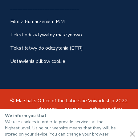
____________________________
Film z tłumaczeniem PJM
Tekst odczytywalny maszynowo
Tekst łatwy do odczytania (ETR)
Ustawienia plików cookie
© Marshal's Office of the Lubelskie Voivodeship 2022
Site Map
Statute
privacy policy
We inform you that
Accessibility declaration
We use cookies in order to provide services at the
highest level. Using our website means that they will be
stored on your device. You can change your browser