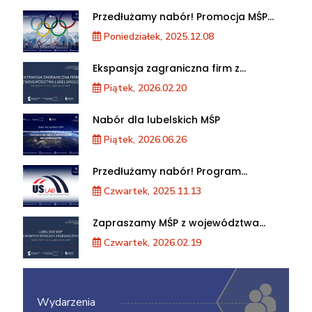
Przedłużamy nabór! Promocja MŚP
podczas XXV Zimowych Igrzysk
Poniedziałek, 2025.12.08
Olimpijskich we Włoszech
Ekspansja zagraniczna firm z
województwa lubelskiego. Warsztaty
Piątek, 2026.02.20
dla MŚP
Nabór dla lubelskich MŚP
Piątek, 2026.06.26
Przedłużamy nabór! Program
akceleracji przedsiębiorstw
Czwartek, 2025.11.13
Zapraszamy MŚP z województwa
lubelskiego na warsztaty „Lubelskie
Czwartek, 2026.02.19
MŚP na nowych rynkach
zagranicznych”
Wydarzenia