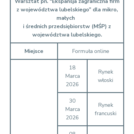
Warsztat pn. “Ekspansja zagraniczna firm
z województwa lubelskiego” dla mikro,
małych
i średnich przedsiębiorstw (MŚP) z
województwa lubelskiego.
Miejsce
Formuła online
18
Rynek
Marca
włoski
2026
30
Rynek
Marca
francuski
2026
08