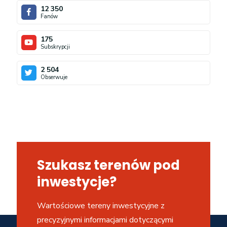
12 350
Fanów
175
Subskrypcji
2 504
Obserwuje
Szukasz terenów pod
inwestycje?
Wartościowe tereny inwestycyjne z
precyzyjnymi informacjami dotyczącymi