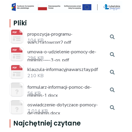
Pliki
propozycja-programu-
104 KB
warsztatowcorr2.pdf
umowa-o-udzielenie-pomocy-de-
296 KB
minimis-—-3-os..pdf
klauzula-informacyjnawarsztay.pdf
210 KB
formularz-informacji-pomoc-de-
56 KB
minimis-1.docx
oswiadczenie-dotyczace-pomocy-
7 014 KB
de-minimis.docx
Najchętniej czytane