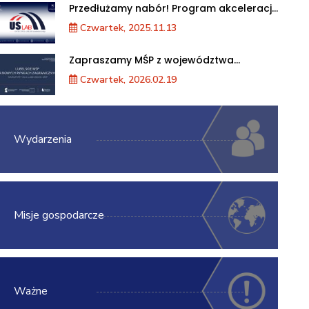
Przedłużamy nabór! Program akceleracji
przedsiębiorstw
Czwartek, 2025.11.13
Zapraszamy MŚP z województwa
lubelskiego na warsztaty „Lubelskie MŚP
Czwartek, 2026.02.19
na nowych rynkach zagranicznych”
Wydarzenia
Misje gospodarcze
Ważne