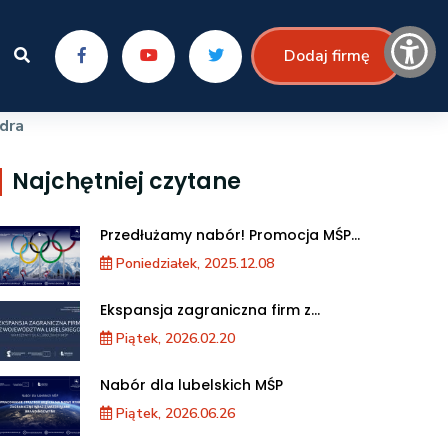
Dodaj firmę
dra
Najchętniej czytane
Przedłużamy nabór! Promocja MŚP
podczas XXV Zimowych Igrzysk
Poniedziałek, 2025.12.08
Olimpijskich we Włoszech
Ekspansja zagraniczna firm z
województwa lubelskiego. Warsztaty dla
Piątek, 2026.02.20
MŚP
Nabór dla lubelskich MŚP
Piątek, 2026.06.26