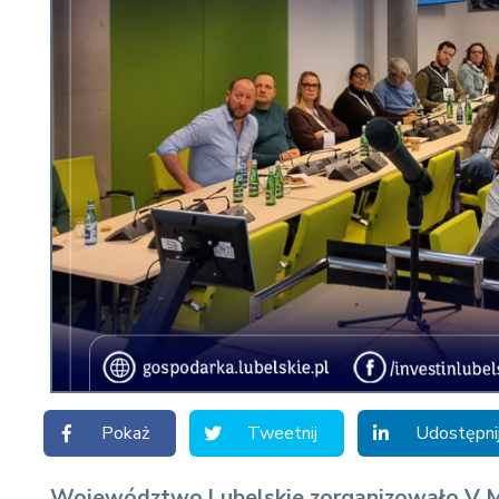
Pokaż
Tweetnij
Udostępni
Województwo Lubelskie zorganizowało V 