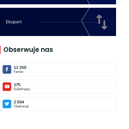
Eksport
Obserwuje nas
12 350
Fanów
175
Subskrypcji
2 504
Obserwuje