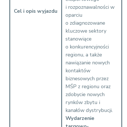
%
i rozpoznawalności w
Cel i opis wyjazdu
C
oparciu
5
o zdiagnozowane
%
kluczowe sektory
9
stanowiące
B
o konkurencyjności
w
regionu, a także
i
nawiązanie nowych
a
kontaktów
d
biznesowych przez
c
MŚP z regionu oraz
z
zdobycie nowych
e
rynków zbytu i
n
kanałów dystrybucji.
i
Wydarzenie
e
targowo-