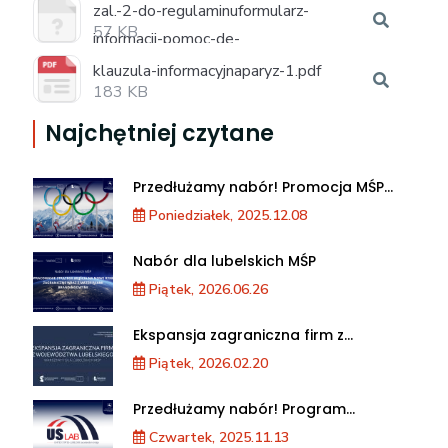
zal.-2-do-regulaminuformularz-
57 KB
informacji-pomoc-de-
minimis20.11.2025.docx
klauzula-informacyjnaparyz-1.pdf
183 KB
Najchętniej czytane
Przedłużamy nabór! Promocja MŚP
podczas XXV Zimowych Igrzysk
Poniedziałek, 2025.12.08
Olimpijskich we Włoszech
Nabór dla lubelskich MŚP
Piątek, 2026.06.26
Ekspansja zagraniczna firm z
województwa lubelskiego. Warsztaty
Piątek, 2026.02.20
dla MŚP
Przedłużamy nabór! Program
akceleracji przedsiębiorstw
Czwartek, 2025.11.13