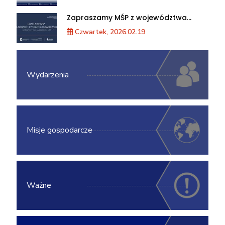
Zapraszamy MŚP z województwa
lubelskiego na warsztaty „Lubelskie
Czwartek, 2026.02.19
MŚP na nowych rynkach
zagranicznych”
Wydarzenia
Misje gospodarcze
Ważne