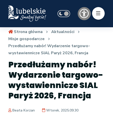
Z
h
a
t
ł
t
ą
p
c
s
Strona główna
Aktualności
z
:
Misje gospodarcze
n
/
Przedłużamy nabór! Wydarzenie targowo-
i
/
wystawiennicze SIAL Paryż 2026, Francja
k
g
Przedłużamy nabór!
i
o
Wydarzenie targowo-
:
s
p
wystawiennicze SIAL
o
Paryż 2026, Francja
d
a
r
Beata Korzan
Wtorek, 2025.09.30