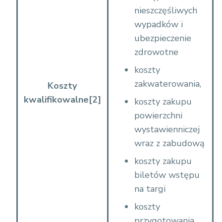
n
nieszczęśliwych
i
wypadków i
a
ubezpieczenie
n
zdrowotne
i
koszty
u
zakwaterowania,
Koszty
%
kwalifikowalne
[2]
koszty zakupu
2
powierzchni
0
wystawienniczej
k
wraz z zabudową
r
y
koszty zakupu
t
biletów wstępu
e
na targi
r
koszty
i
przygotowania