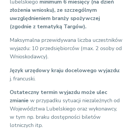
lubelskiego
minimum 6 miesięcy (na dzień
2
złożenia wniosku), ze szczególnym
0
uwzględnieniem branży spożywczej
I
(zgodnie z tematyką Targów).
I
I
Maksymalna przewidywana liczba uczestników
/
wyjazdu: 10 przedsiębiorców (max. 2 osoby od
N
Wnioskodawcy).
e
w
Język urzędowy kraju docelowego wyjazdu
:
F
j. francuski.
o
Ostateczny termin wyjazdu może ulec
l
zmianie
w przypadku sytuacji niezależnych od
d
Województwa Lubelskiego oraz wykonawcy,
e
w tym np. braku dostępności biletów
r
lotniczych itp.
/