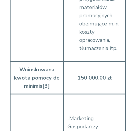
o
materiałów
w
promocyjnych
%
obejmujące m.in.
2
koszty
0
opracowania,
M
tłumaczenia itp.
%
C
5
Wnioskowana
%
kwota pomocy de
150 000,00 zł
9
minimis
[3]
A
P
.
„Marketing
d
Gospodarczy
o