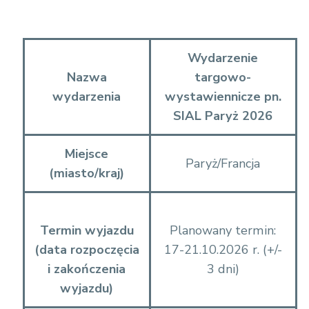
N
e
w
Wydarzenie
F
Nazwa
targowo-
o
wydarzenia
wystawiennicze pn.
l
SIAL Paryż 2026
d
e
Miejsce
Paryż/Francja
r
(miasto/kraj)
/
z
a
Termin wyjazdu
Planowany termin:
%
(data rozpoczęcia
17-21.10.2026 r. (+/-
C
i zakończenia
3 dni)
5
wyjazdu)
%