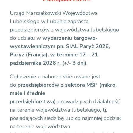
p
o
Urząd Marszałkowski Województwa
d
Lubelskiego w Lublinie zaprasza
a
przedsiębiorców z województwa lubelskiego
r
do udziału w
wydarzeniu targowo-
c
wystawienniczym pn. SIAL Paryż 2026,
z
Paryż (Francja), w terminie 17 – 21
e
października 2026 r. (+/- 3 dni)
.
%
Ogłoszenie o naborze skierowane jest
2
do
przedsiębiorców z sektora MŚP (mikro,
0
małe i średnie
M
przedsiębiorstwa)
prowadzących działalność
G
na terenie województwa lubelskiego, tj.
W
posiadających siedzibę lub co najmniej oddział
L
na terenie województwa
%