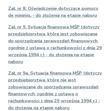
Zał. nr 8. Oświadczenie dotyczące pomocy
de minimis. - do złożenia na etapie naboru
Zał. nr 9. Sytuacja finansowa MŚP (dotyczy
przedsiębiorstwa, które jest zobowiązane
do sporządzania sprawozdań finansowych,
zgodnie z ustawą o rachunkowości z dnia 29
września 1994 r.) - do złożenia na etapie
naboru
Zał. nr 9a. Sytuacja finansowa MŚP (dotyczy
przedsiębiorstwa, które nie jest
zobowiązane do sporządzania sprawozdań
finansowych, zgodnie z ustawą o
rachunkowości z dnia 29 września 1994 r.) -
do złożenia na etapie naboru