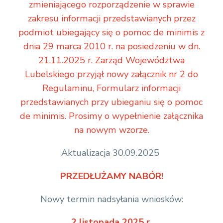
zmieniającego rozporządzenie w sprawie
d
zakresu informacji przedstawianych przez
a
podmiot ubiegający się o pomoc de minimis z
t
dnia 29 marca 2010 r. na posiedzeniu w dn.
a
21.11.2025 r. Zarząd Województwa
/
Lubelskiego przyjął nowy załącznik nr 2 do
M
Regulaminu, Formularz informacji
i
przedstawianych przy ubieganiu się o pomoc
s
de minimis. Prosimy o wypełnienie załącznika
j
na nowym wzorze.
e
%
Aktualizacja 30.09.2025
2
0
PRZEDŁUŻAMY NABÓR!
g
Nowy termin nadsyłania wniosków:
o
s
2 listopada 2025 r.