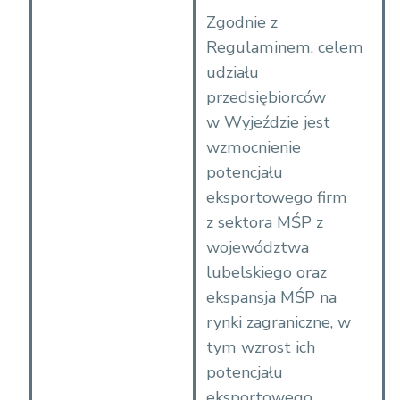
8
Zgodnie z
2
Regulaminem, celem
.
udziału
%
przedsiębiorców
2
w Wyjeździe jest
0
wzmocnienie
n
potencjału
r
eksportowego firm
%
z sektora MŚP z
2
województwa
0
lubelskiego oraz
7
ekspansja MŚP na
%
rynki zagraniczne, w
2
tym wzrost ich
0
potencjału
O
eksportowego