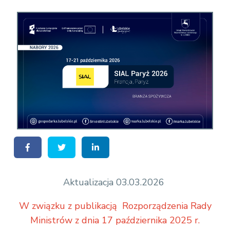
k
a
.
l
u
b
e
l
s
k
i
e
.
Aktualizacja 03.03.2026
p
W związku z publikacją Rozporządzenia Rady
l
Ministrów z dnia 17 października 2025 r.
/