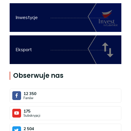
Inwestycje
Eksport
Obserwuje nas
12 350
Fanów
175
Subskrypcji
2 504