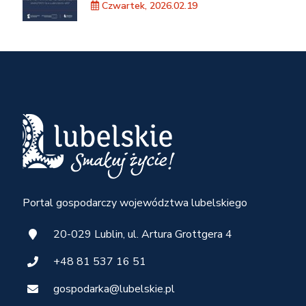
Czwartek, 2026.02.19
MŚP na nowych rynkach
zagranicznych”
Portal gospodarczy województwa lubelskiego
20-029 Lublin, ul. Artura Grottgera 4
+48 81 537 16 51
gospodarka@lubelskie.pl