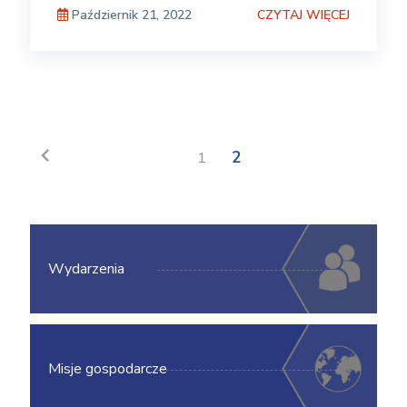
CZYTAJ WIĘCEJ
Październik 21, 2022
chevron_left
1
2
Wydarzenia
Misje gospodarcze