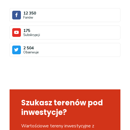
12 350
Fanów
175
Subskrypcji
2 504
Obserwuje
Szukasz terenów pod
inwestycje?
Wartościowe tereny inwestycyjne z