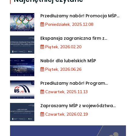
Przedłużamy nabór! Promocja MŚP
podczas XXV Zimowych Igrzysk
Poniedziałek, 2025.12.08
Olimpijskich we Włoszech
Ekspansja zagraniczna firm z
województwa lubelskiego. Warsztaty
Piątek, 2026.02.20
dla MŚP
Nabór dla lubelskich MŚP
Piątek, 2026.06.26
Przedłużamy nabór! Program
akceleracji przedsiębiorstw
Czwartek, 2025.11.13
Zapraszamy MŚP z województwa
lubelskiego na warsztaty „Lubelskie
Czwartek, 2026.02.19
MŚP na nowych rynkach
zagranicznych”