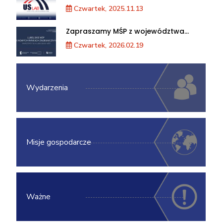
akceleracji przedsiębiorstw
Czwartek, 2025.11.13
Zapraszamy MŚP z województwa
lubelskiego na warsztaty „Lubelskie
Czwartek, 2026.02.19
MŚP na nowych rynkach
zagranicznych”
Wydarzenia
Misje gospodarcze
Ważne