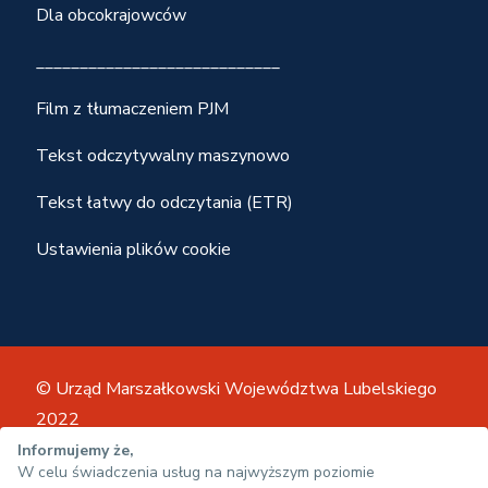
Dla obcokrajowców
____________________________
Film z tłumaczeniem PJM
Tekst odczytywalny maszynowo
Tekst łatwy do odczytania (ETR)
Ustawienia plików cookie
© Urząd Marszałkowski Województwa Lubelskiego
2022
Mapa strony
Regulamin
Informujemy że,
W celu świadczenia usług na najwyższym poziomie
Polityka prywatności
Deklaracja dostępności