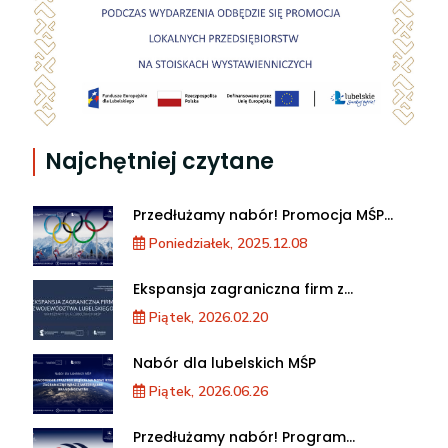
Najchętniej czytane
Przedłużamy nabór! Promocja MŚP
podczas XXV Zimowych Igrzysk
Poniedziałek, 2025.12.08
Olimpijskich we Włoszech
Ekspansja zagraniczna firm z
województwa lubelskiego. Warsztaty
Piątek, 2026.02.20
dla MŚP
Nabór dla lubelskich MŚP
Piątek, 2026.06.26
Przedłużamy nabór! Program