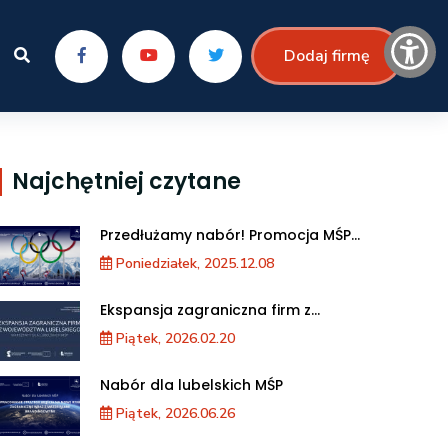
Dodaj firmę
Najchętniej czytane
Przedłużamy nabór! Promocja MŚP
podczas XXV Zimowych Igrzysk
Poniedziałek, 2025.12.08
Olimpijskich we Włoszech
Ekspansja zagraniczna firm z
województwa lubelskiego. Warsztaty dla
Piątek, 2026.02.20
MŚP
Nabór dla lubelskich MŚP
Piątek, 2026.06.26