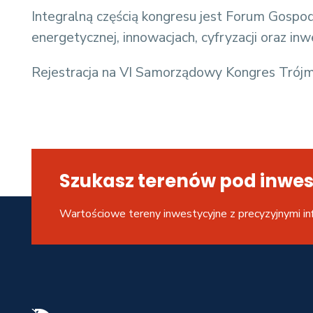
Integralną częścią kongresu jest Forum Gospod
energetycznej, innowacjach, cyfryzacji oraz inw
Rejestracja na VI Samorządowy Kongres Trójm
Szukasz terenów pod inwes
Wartościowe tereny inwestycyjne z precyzyjnymi in