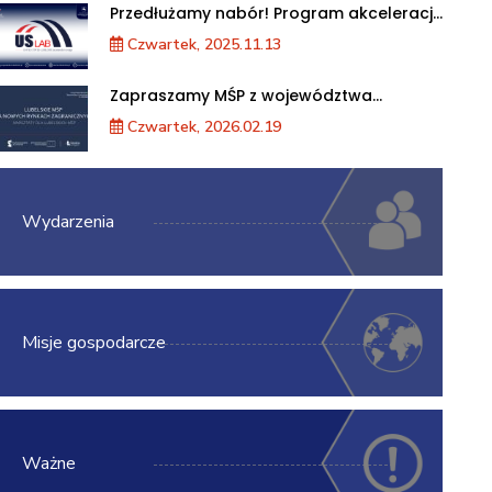
Przedłużamy nabór! Program akceleracji
przedsiębiorstw
Czwartek, 2025.11.13
Zapraszamy MŚP z województwa
lubelskiego na warsztaty „Lubelskie MŚP
Czwartek, 2026.02.19
na nowych rynkach zagranicznych”
Wydarzenia
Misje gospodarcze
Ważne