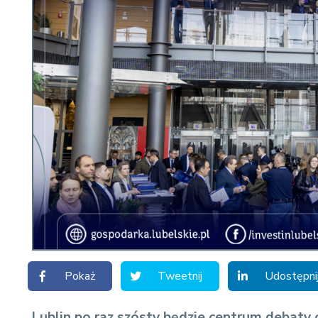
Pokaż
Tweetnij
Udostępni
Lublin po raz szósty będzie centrum debaty