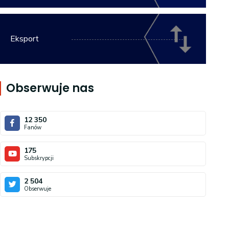
Eksport
Obserwuje nas
12 350
Fanów
175
Subskrypcji
2 504
Obserwuje