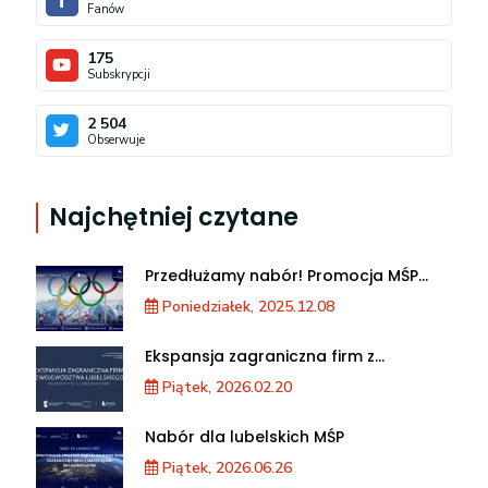
Fanów
175
Subskrypcji
2 504
Obserwuje
Najchętniej czytane
Przedłużamy nabór! Promocja MŚP
podczas XXV Zimowych Igrzysk
Poniedziałek, 2025.12.08
Olimpijskich we Włoszech
Ekspansja zagraniczna firm z
województwa lubelskiego. Warsztaty
Piątek, 2026.02.20
dla MŚP
Nabór dla lubelskich MŚP
Piątek, 2026.06.26