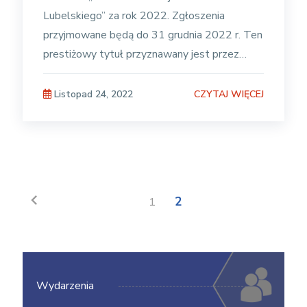
Lubelskiego” za rok 2022. Zgłoszenia
przyjmowane będą do 31 grudnia 2022 r. Ten
prestiżowy tytuł przyznawany jest przez
Województwo Lubelskie osobom,
instytucjom i
CZYTAJ WIĘCEJ
Listopad 24, 2022
chevron_left
1
2
Wydarzenia