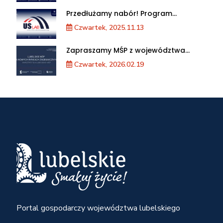
Przedłużamy nabór! Program
akceleracji przedsiębiorstw
Czwartek, 2025.11.13
Zapraszamy MŚP z województwa
lubelskiego na warsztaty „Lubelskie
Czwartek, 2026.02.19
MŚP na nowych rynkach
zagranicznych”
Portal gospodarczy województwa lubelskiego