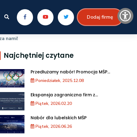
Dodaj firmę
za nami!
Najchętniej czytane
Przedłużamy nabór! Promocja MŚP
podczas XXV Zimowych Igrzysk
Poniedziałek, 2025.12.08
Olimpijskich we Włoszech
Ekspansja zagraniczna firm z
województwa lubelskiego. Warsztaty dla
Piątek, 2026.02.20
MŚP
Nabór dla lubelskich MŚP
Piątek, 2026.06.26