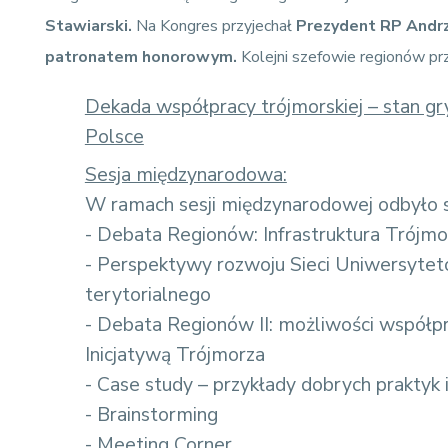
Stawiarski.
Na Kongres przyjechał
Prezydent RP Andrze
patronatem honorowym.
Kolejni szefowie regionów prz
Dekada współpracy trójmorskiej – stan gr
Polsce
Sesja międzynarodowa:
W ramach sesji międzynarodowej odbyło s
- Debata Regionów: Infrastruktura Trójmor
- Perspektywy rozwoju Sieci Uniwersytet
terytorialnego
- Debata Regionów II: możliwości współp
Inicjatywą Trójmorza
- Case study – przykłady dobrych praktyk 
- Brainstorming
- Meeting Corner