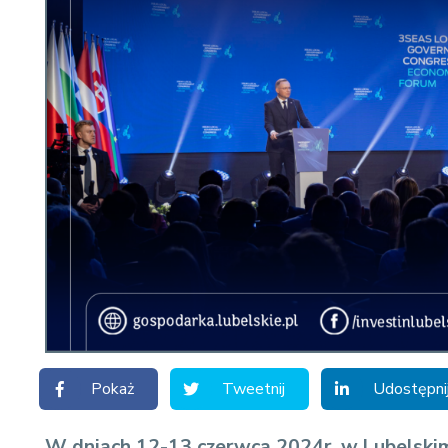
Pokaż
Tweetnij
Udostępni
W dniach 12-13
czerwca
2024r. w Lubelski