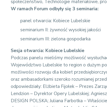
społeczeństwo, Technologie materiałowe, proc
W ramach Forum odbyły się 3 seminaria:
panel otwarcia: Kobiece Lubelskie
seminarium II: żywność wysokiej jakości
seminarium III: zielona gospodarka
Sesja otwarcia: Kobiece Lubelskie
Podczas panelu mieliśmy możliwość wysłucha
Województwo Lubelskie to region o dużym po
możliwości rozwoju dla kobiet przedsiębiorczyc
oraz ambasadorkami szeroko rozumianej przeds
odpowiedziały: Elżbieta Fijołek – Prezes Zarz
Lendzion – Dyrektor Opery Lubelskiej; Agnie
DESIGN POLSKA; Juliana Farbotka – Właściciel