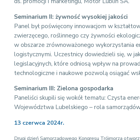
ds. promocji i marketingu, Motor Lublin SA.
Seminarium II: żywność wysokiej jakości
Panel był poświęcony innowacjom w kształtowa
zwierzęcego, roślinnego czy żywności ekologicz
w obszarze zrównoważonego wykorzystania ener
logistycznymi. Uczestnicy dowiedzieli się, w j
legislacyjnych, które odniosą wpływ na prowad
technologiczne i naukowe pozwolą osiągać wsk
Seminarium III: Zielona gospodarka
Paneliści skupili się wokół tematu: Czysta ene
Województwa Lubelskiego – rola samorządów, 
13 czerwca 2024r.
Drugi dzień Samorządowego Kongresu Trójmorza otwor