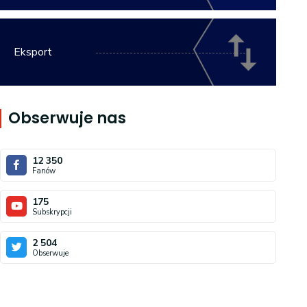
Eksport
Obserwuje nas
12 350
Fanów
175
Subskrypcji
2 504
Obserwuje