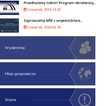
Przedłużamy nabór! Program akceleracji
przedsiębiorstw
Czwartek, 2025.11.13
Zapraszamy MŚP z województwa
lubelskiego na warsztaty „Lubelskie MŚP
Czwartek, 2026.02.19
na nowych rynkach zagranicznych”
Wydarzenia
Misje gospodarcze
Ważne