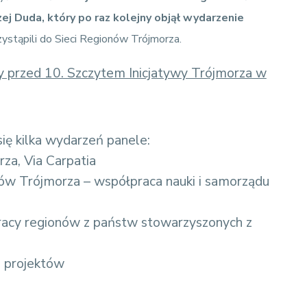
j Duda, który po raz kolejny objął wydarzenie
ystąpili do Sieci Regionów Trójmorza.
y przed 10. Szczytem Inicjatywy Trójmorza w
ię kilka wydarzeń panele:
za, Via Carpatia
ów Trójmorza – współpraca nauki i samorządu
racy regionów z państw stowarzyszonych z
i projektów