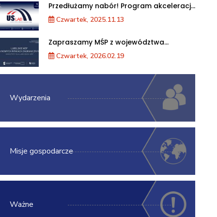
Przedłużamy nabór! Program akceleracji
przedsiębiorstw
Czwartek, 2025.11.13
Zapraszamy MŚP z województwa
lubelskiego na warsztaty „Lubelskie MŚP
Czwartek, 2026.02.19
na nowych rynkach zagranicznych”
Wydarzenia
Misje gospodarcze
Ważne