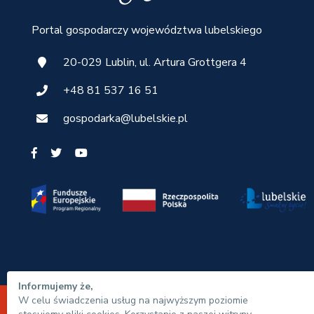
Portal gospodarczy województwa lubelskiego
20-029 Lublin, ul. Artura Grottgera 4
+48 81 537 16 51
gospodarka@lubelskie.pl
Informujemy że,
W celu świadczenia usług na najwyższym poziomie
© Urząd Marszałkowski Województwa Lubelskiego 20