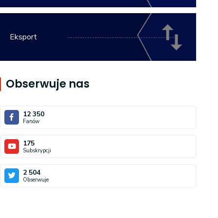
Eksport
Obserwuje nas
12 350
Fanów
175
Subskrypcji
2 504
Obserwuje