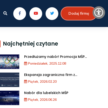
Dodaj firmę
Najchętniej czytane
Przedłużamy nabór! Promocja MŚP
podczas XXV Zimowych Igrzysk
Poniedziałek, 2025.12.08
Olimpijskich we Włoszech
Ekspansja zagraniczna firm z
województwa lubelskiego. Warsztaty dla
Piątek, 2026.02.20
MŚP
Nabór dla lubelskich MŚP
Piątek, 2026.06.26