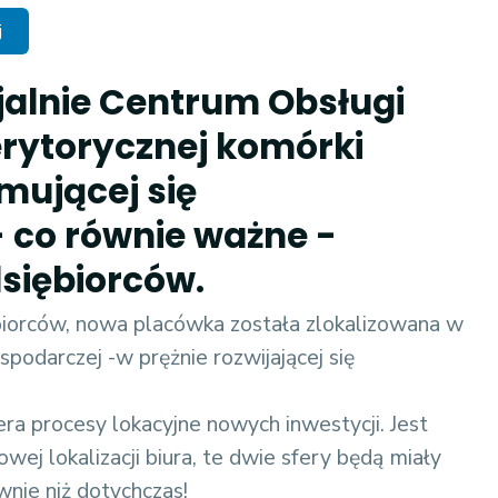
j
cjalnie Centrum Obsługi
erytorycznej komórki
mującej się
- co równie ważne -
siębiorców.
iorców, nowa placówka została zlokalizowana w
darczej -w prężnie rozwijającej się
ra procesy lokacyjne nowych inwestycji. Jest
wej lokalizacji biura, te dwie sfery będą miały
nie niż dotychczas!