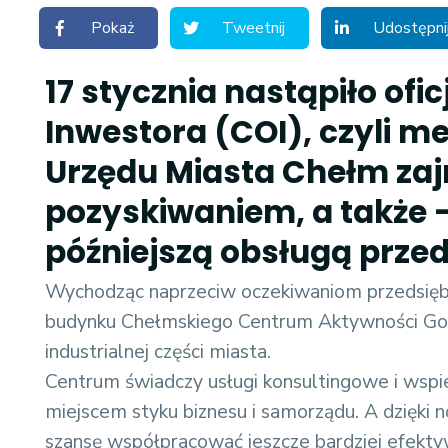
Pokaż
Tweetnij
Udostępni
17 stycznia nastąpiło ofi
Inwestora (COI), czyli m
Urzędu Miasta Chełm zaj
pozyskiwaniem, a także 
późniejszą obsługą przed
Wychodząc naprzeciw oczekiwaniom przedsięb
budynku Chełmskiego Centrum Aktywności Gospo
industrialnej części miasta.
Centrum świadczy usługi konsultingowe i wspie
miejscem styku biznesu i samorządu. A dzięki no
szansę współpracować jeszcze bardziej efektyw