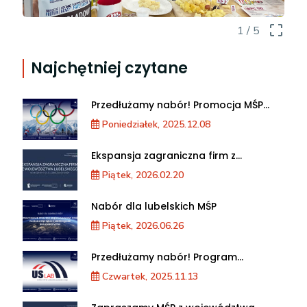
crop_free
1
/ 5
Najchętniej czytane
Przedłużamy nabór! Promocja MŚP
podczas XXV Zimowych Igrzysk
Poniedziałek, 2025.12.08
Olimpijskich we Włoszech
Ekspansja zagraniczna firm z
województwa lubelskiego. Warsztaty
Piątek, 2026.02.20
dla MŚP
Nabór dla lubelskich MŚP
Piątek, 2026.06.26
Przedłużamy nabór! Program
akceleracji przedsiębiorstw
Czwartek, 2025.11.13