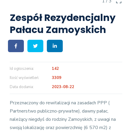
crop_free
1
/ 3
Zespół Rezydencjalny
Pałacu Zamoyskich
Id ogłoszenia
142
Ilość wyświetleń
3309
Data dodania
2023-08-22
Przeznaczony do rewitalizacji na zasadach PPP (
Partnerstwo publiczno-prywatne), dawny pałac,
należący niegdyś do rodziny Zamoyskich, z uwagi na
swoją lokalizację oraz powierzchnię (6 570 m2) z