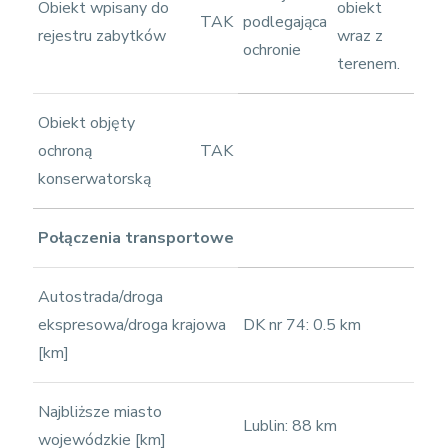
Obiekt wpisany do
obiekt
TAK
podlegająca
rejestru zabytków
wraz z
ochronie
terenem.
Obiekt objęty
ochroną
TAK
konserwatorską
Połączenia transportowe
Autostrada/droga
ekspresowa/droga krajowa
DK nr 74: 0.5 km
[km]
Najbliższe miasto
Lublin: 88 km
wojewódzkie [km]