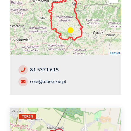
Leaflet
81 5371 615
coie@lubelskie.pl
TEREN