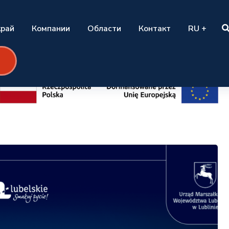
край
Компании
Области
Контакт
RU +