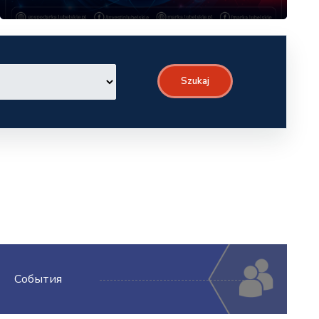
Szukaj
События