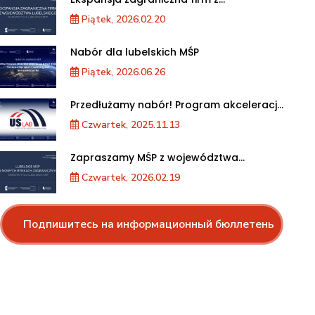
województwa lubelskiego. Warsztaty dla
Piątek, 2026.02.20
MŚP
Nabór dla lubelskich MŚP
Piątek, 2026.06.26
Przedłużamy nabór! Program akceleracji
przedsiębiorstw
Czwartek, 2025.11.13
Zapraszamy MŚP z województwa
lubelskiego na warsztaty „Lubelskie MŚP
Czwartek, 2026.02.19
na nowych rynkach zagranicznych”
Подпишитесь на информационный бюллетень