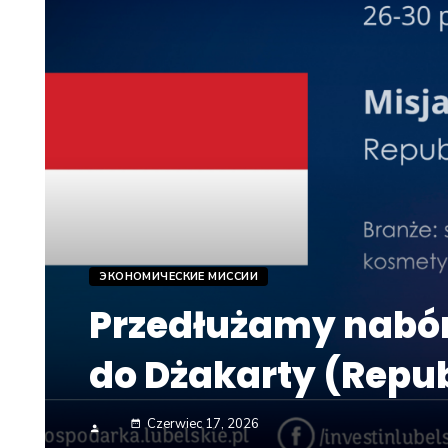
ЭКОНОМИЧЕСКИЕ МИССИИ
Przedłużamy nabór
do Dżakarty (Repub
Czerwiec 17, 2026
date_range
person