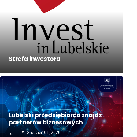
Strefa inwestora
СОБЫТИЯ
Nabór dla lubelskich 
Lubelski przedsiębiorco znajdź
partnerów biznesowych
Czerwiec 26, 2026
date_range
person
Grudzień 01, 2025
date_range
person