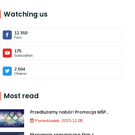
Watching us
12 350
Fans
175
Subscription
2 504
Observe
Most read
Przedłużamy nabór! Promocja MŚP
podczas XXV Zimowych Igrzysk
Poniedziałek, 2025.12.08
Olimpijskich we Włoszech
Ekspansja zagraniczna firm z