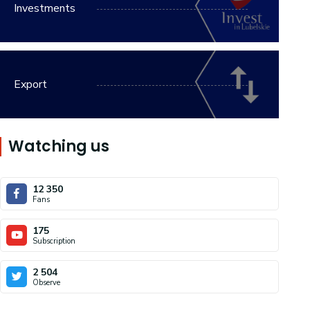
Investments
Export
Watching us
12 350
Fans
175
Subscription
2 504
Observe