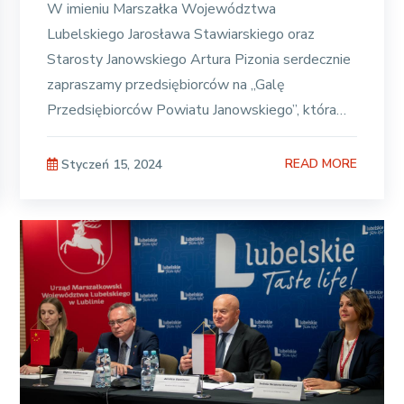
W imieniu Marszałka Województwa
Lubelskiego Jarosława Stawiarskiego oraz
Starosty Janowskiego Artura Pizonia serdecznie
zapraszamy przedsiębiorców na „Galę
Przedsiębiorców Powiatu Janowskiego”, która
odbędzie się 2 lutego 2024 roku o godzinie
READ MORE
Styczeń 15, 2024