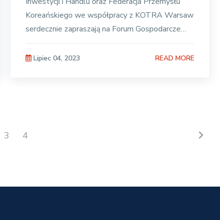
Inwestycji i Handlu oraz Federacja Przemysłu
Koreańskiego we współpracy z KOTRA Warsaw
serdecznie zapraszają na Forum Gospodarcze
Korea – Polska – 14 lipca
READ MORE
Lipiec 04, 2023
chevron_right
3
4