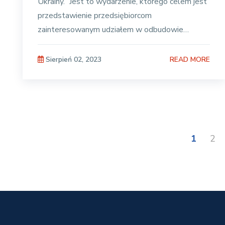
Ukrainy.” Jest to wydarzenie, którego celem jest
przedstawienie przedsiębiorcom
zainteresowanym udziałem w odbudowie
Ukrainy możliwości współpracy
READ MORE
Sierpień 02, 2023
1
2