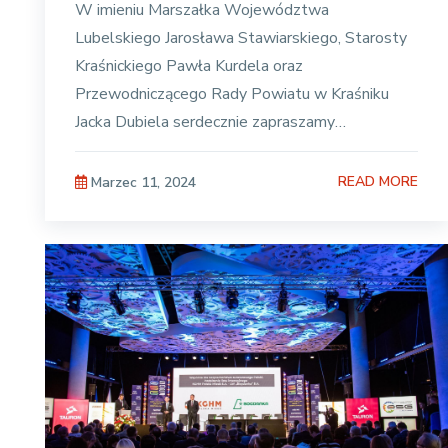
W imieniu Marszałka Województwa
Lubelskiego Jarosława Stawiarskiego, Starosty
Kraśnickiego Pawła Kurdela oraz
Przewodniczącego Rady Powiatu w Kraśniku
Jacka Dubiela serdecznie zapraszamy
przedsiębiorców na „Galę Przedsiębiorców
Powiatu Kraśnickiego”,
READ MORE
Marzec 11, 2024