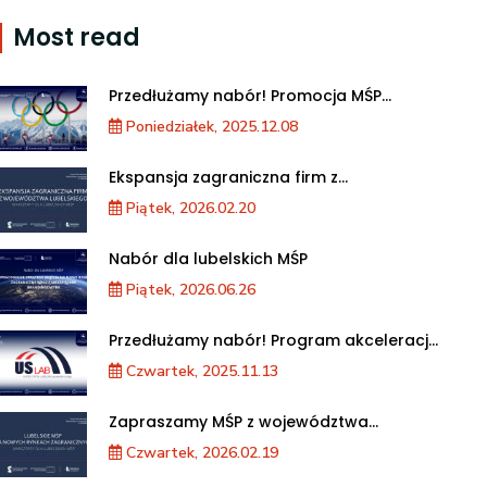
Most read
Przedłużamy nabór! Promocja MŚP
podczas XXV Zimowych Igrzysk
Poniedziałek, 2025.12.08
Olimpijskich we Włoszech
Ekspansja zagraniczna firm z
województwa lubelskiego. Warsztaty dla
Piątek, 2026.02.20
MŚP
Nabór dla lubelskich MŚP
Piątek, 2026.06.26
Przedłużamy nabór! Program akceleracji
przedsiębiorstw
Czwartek, 2025.11.13
Zapraszamy MŚP z województwa
lubelskiego na warsztaty „Lubelskie MŚP
Czwartek, 2026.02.19
na nowych rynkach zagranicznych”