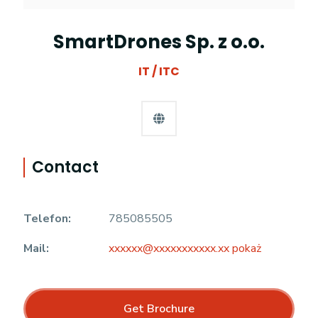
SmartDrones Sp. z o.o.
IT / ITC
Contact
Telefon:
785085505
Mail:
xxxxxx@xxxxxxxxxxx.xx pokaż
Get Brochure