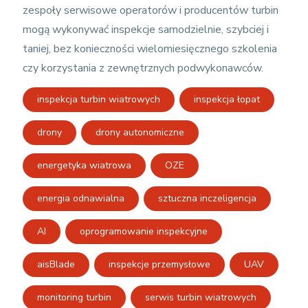
zespoły serwisowe operatorów i producentów turbin
mogą wykonywać inspekcje samodzielnie, szybciej i
taniej, bez konieczności wielomiesięcznego szkolenia
czy korzystania z zewnętrznych podwykonawców.
inspekcja turbin wiatrowych
inspekcja łopat
drony
drony autonomiczne
energetyka wiatrowa
OZE
energia odnawialna
sztuczna inczeligencja
AI
oprogramowanie inspekcyjne
aisBlade
inspekcje przemysłowe
UAV
monitoring turbin
serwis turbin wiatrowych