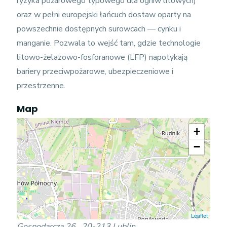
ryzyka pożarowego typowego dla ogniw litowych)
oraz w pełni europejski łańcuch dostaw oparty na
powszechnie dostępnych surowcach — cynku i
manganie. Pozwala to wejść tam, gdzie technologie
litowo-żelazowo-fosforanowe (LFP) napotykają
bariery przeciwpożarowe, ubezpieczeniowe i
przestrzenne.
Map
+
−
Leaflet
Gospodarcza 26 , 20-213 Lublin