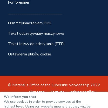
For foreigner
____________________________
Film z tłumaczeniem PJM
Tekst odczytywalny maszynowo
Tekst łatwy do odczytania (ETR)
Ustawienia plików cookie
© Marshal's Office of the Lubelskie Voivodeship 2022
Site Map
Statute
privacy policy
We inform you that
Accessibility declaration
We use cookies in order to provide services at the
highest level. Using our website means that they will be