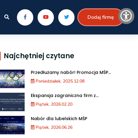
Dodaj firmę
Najchętniej czytane
Przedłużamy nabór! Promocja MŚP
podczas XXV Zimowych Igrzysk
Poniedziałek, 2025.12.08
Olimpijskich we Włoszech
Ekspansja zagraniczna firm z
województwa lubelskiego. Warsztaty dla
Piątek, 2026.02.20
MŚP
Nabór dla lubelskich MŚP
Piątek, 2026.06.26