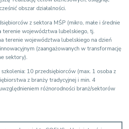
eśnić obszar działalności.
siębiorców z sektora MŚP (mikro, małe i średnie
 terenie województwa lubelskiego, tj.
ł na terenie województwa lubelskiego na dzień
b innowacyjnym (zaangażowanych w transformację
e sektory).
zkolenia: 10 przedsiębiorców (max. 1 osoba z
biorstwa z branży tradycyjnej i min. 4
z uwzględnieniem różnorodności branż/sektorów