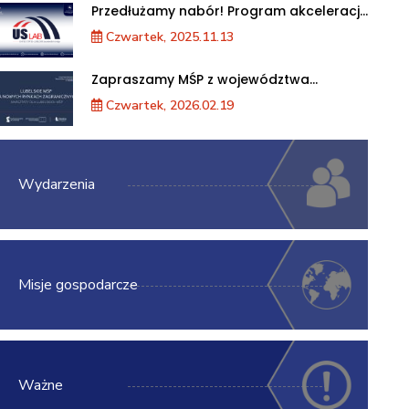
Przedłużamy nabór! Program akceleracji
przedsiębiorstw
Czwartek, 2025.11.13
Zapraszamy MŚP z województwa
lubelskiego na warsztaty „Lubelskie MŚP
Czwartek, 2026.02.19
na nowych rynkach zagranicznych”
Wydarzenia
Misje gospodarcze
Ważne