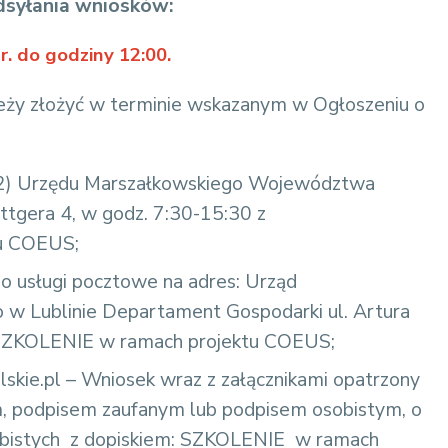
dsyłania wniosków:
r. do godziny 12:00.
eży złożyć w terminie wskazanym w Ogłoszeniu o
072) Urzędu Marszałkowskiego Województwa
ottgera 4, w godz. 7:30-15:30 z
tu COEUS;
 usługi pocztowe na adres: Urząd
w Lublinie Departament Gospodarki ul. Artura
: SZKOLENIE w ramach projektu COEUS;
lskie.pl – Wniosek wraz z załącznikami opatrzony
, podpisem zaufanym lub podpisem osobistym, o
bistych z dopiskiem: SZKOLENIE w ramach