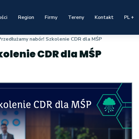
ści
Region
Firmy
Tereny
Kontakt
PL +
Przedłużamy nabór! Szkolenie CDR dla MŚP
olenie CDR dla MŚP