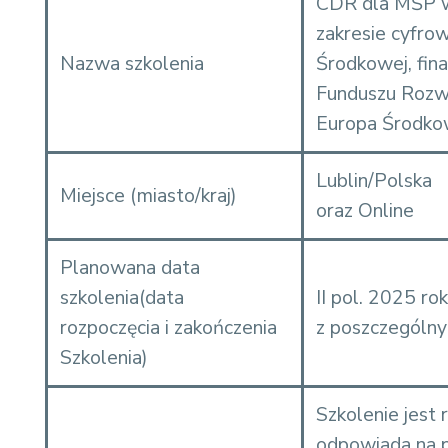
CDR dla MŚP w
zakresie cyfro
Nazwa szkolenia
Środkowej, fin
Funduszu Rozw
Europa Środko
Lublin/Polska
Miejsce (miasto/kraj)
oraz Online
Planowana data
szkolenia(data
II pol. 2025 ro
rozpoczęcia i zakończenia
z poszczególny
Szkolenia)
Szkolenie jest
odpowiada na p