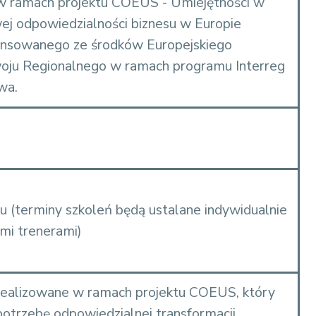
 ramach projektu COEUS - Umiejętności w
wej odpowiedzialności biznesu w Europie
ansowanego ze środków Europejskiego
oju Regionalnego w ramach programu Interreg
wa.
ku (terminy szkoleń będą ustalane indywidualnie
mi trenerami)
 realizowane w ramach projektu COEUS, który
otrzebę odpowiedzialnej transformacji