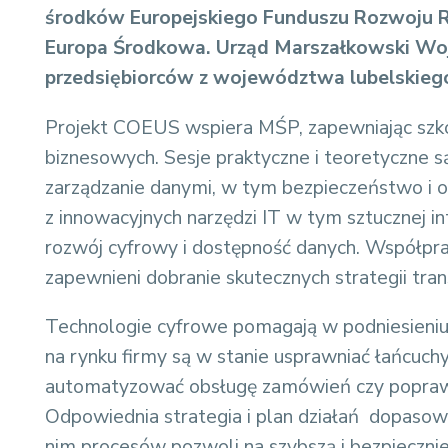
środków Europejskiego Funduszu Rozwoju R
Europa Środkowa.
Urząd Marszałkowski Woj
przedsiębiorców z województwa lubelskiego
Projekt COEUS wspiera MŚP, zapewniając szk
biznesowych. Sesje praktyczne i teoretyczne
zarządzanie danymi, w tym bezpieczeństwo i oc
z innowacyjnych narzędzi IT w tym sztucznej i
rozwój cyfrowy i dostępność danych. Współp
zapewnieni dobranie skutecznych strategii tran
Technologie cyfrowe pomagają w podniesieniu e
na rynku firmy są w stanie usprawniać łańcuchy
automatyzować obsługę zamówień czy poprawi
Odpowiednia strategia i plan działań dopasow
nim procesów pozwoli na szybszą i bezpiecznie