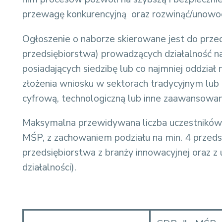
przewagę konkurencyjną oraz rozwinąć/unowocz
Ogłoszenie o naborze skierowane jest do przed
przedsiębiorstwa) prowadzących działalność na
posiadających siedzibę lub co najmniej oddzia
złożenia wniosku w sektorach tradycyjnym lu
cyfrową, technologiczną lub inne zaawansowan
Maksymalna przewidywana liczba uczestników s
MŚP, z zachowaniem podziału na min. 4 przedsię
przedsiębiorstwa z branży innowacyjnej oraz 
działalności).