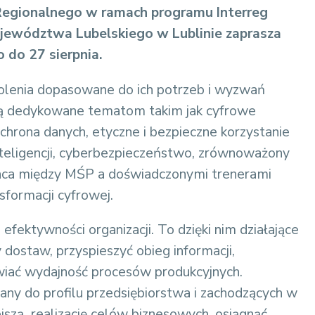
egionalnego w ramach programu Interreg
ewództwa Lubelskiego w Lublinie zaprasza
 do 27 sierpnia.
olenia dopasowane do ich potrzeb i wyzwań
 są dedykowane tematom takim jak cyfrowe
hrona danych, etyczne i bezpieczne korzystanie
nteligencji, cyberbezpieczeństwo, zrównoważony
raca między MŚP a doświadczonymi trenerami
sformacji cyfrowej.
fektywności organizacji. To dzięki nim działające
 dostaw, przyspieszyć obieg informacji,
ać wydajność procesów produkcyjnych.
any do profilu przedsiębiorstwa i zachodzących w
jszą realizację celów biznesowych, osiągnąć