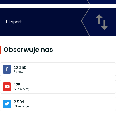
Eksport
Obserwuje nas
12 350
Fanów
175
Subskrypcji
2 504
Obserwuje