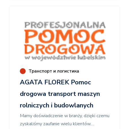
eventów, kongresów, wystaw. - Sprzedaż
biletów lotniczych i autokarowych - Sprzedaż
ubezpieczeń - Sprzedaż Agencyjna imprez
turystycznych największych Polskich i
zagranicznych Touroperatorów: Coral, Itaka,
Rainbow, Tui, Grecos
Транспорт и логистика
AGATA FLOREK Pomoc
drogowa transport maszyn
rolniczych i budowlanych
Mamy doświadczenie w branży, dzięki czemu
zyskaliśmy zaufanie wielu klientów.