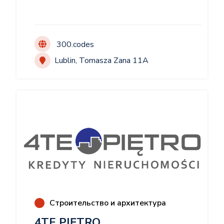
przemysłowych, rolniczych, magazynowych oraz
chłodni. Nasze kompleksowe projekty obejmują
wszystkie etapy – od planowania i dostawy
materiałów po finalne przekazanie obiektu –
300.codes
gwarantując najwyższą jakość i terminowość
Lublin, Tomasza Zana 11A
realizacji. Dzięki szerokiemu asortymentowi
planujemy dalszy rozwój i otwieranie nowych
oddziałów w Polsce, aby lepiej wspierać
naszych partnerów. Nasza niezawodna ekipa,
wykorzystanie najwyższej jakości materiałów
oraz współpraca ze sprawdzonymi
podwykonawcami wyróżniają nas na rynku.
Pasjonujemy się tym, co robimy, wykorzystując
nasze doświadczenie, by dostarczać doskonałe
rezultaty. Na przestrzeni lat zbudowaliśmy
Строительство и архитектура
silną reputację wśród partnerów biznesowych,
4TE PIĘTRO