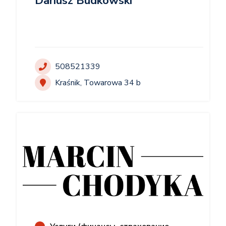
Dariusz Budkowski
508521339
Kraśnik, Towarowa 34 b