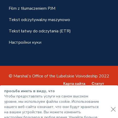
Film z tłumaczeniem PJM
Tekst odczytywalny maszynowo
Tekst łatwy do odczytania (ETR)
Настройки куки
© Marshal's Office of the Lubelskie Voivodeship 2022
Карта сайта
Статут
политика конфиденциальности
просьба иметь в виду, что
Чтобы предоставлять услуги на самом высоком
Декларация о доступности
уровне, мы используем файлы cookie. Использование
нашего веб-сайта означает, что они будут храниться
на вашем устройстве. Вы можете изменить
настройки браузера в любое время. Узнайте больше