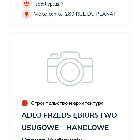
de plaques phare LED pour motos enduro.
additivplus.fr
Grâce à notre expertise en impression 3D et en
Vic-le-comte, 280 RUE DU PLANAT
fabrication additive, nous créons des solutions
d’éclairage innovantes et durables, adaptées à
tous les types de motos. Sur notre site, vous
découvrirez une gamme variée de plaques
phares LED, conçues pour offrir une visibilité
optimale et un design unique. En plus des
plaques phares, nous proposons également
des objets de décoration et d’autres produits
sur mesure.
Строительство и архитектура
ADLO PRZEDSIĘBIORSTWO
USUGOWE - HANDLOWE