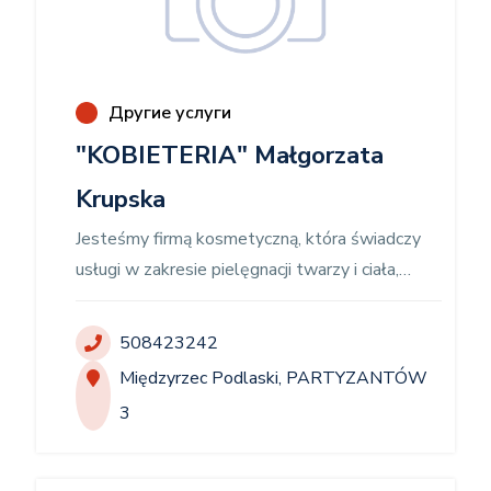
Другие услуги
"KOBIETERIA" Małgorzata
Krupska
Jesteśmy firmą kosmetyczną, która świadczy
usługi w zakresie pielęgnacji twarzy i ciała,
laseroterapia, pielęgnacji dłoni i paznokci,
makijażu profesjonalnego, szkolenia oraz,
508423242
sprzedaży kosmetyków. Współpracuję w
Międzyrzec Podlaski, PARTYZANTÓW
szerokim zakresie z producentami kosmetyków,
3
a także laserów i innych sprzętów
kosmetycznych. Jestem ich testerem i
szkoleniowcem. Współpracuję z firmami nie