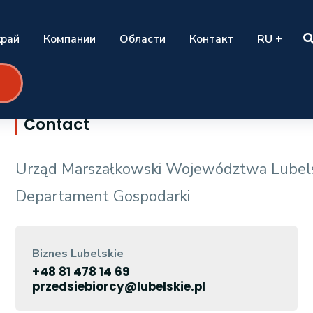
край
Компании
Области
Контакт
RU +
Contact
Urząd Marszałkowski Województwa Lubel
Departament Gospodarki
Biznes Lubelskie
+48 81 478 14 69
przedsiebiorcy@lubelskie.pl