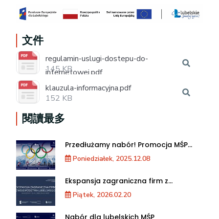
文件
regulamin-uslugi-dostepu-do-
145 KB
internetowej.pdf
klauzula-informacyjna.pdf
152 KB
閱讀最多
Przedłużamy nabór! Promocja MŚP
podczas XXV Zimowych Igrzysk
Poniedziałek, 2025.12.08
Olimpijskich we Włoszech
Ekspansja zagraniczna firm z
województwa lubelskiego. Warsztaty
Piątek, 2026.02.20
dla MŚP
Nabór dla lubelskich MŚP