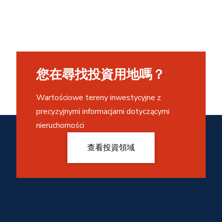
您在尋找投資用地嗎？
Wartościowe tereny inwestycyjne z
precyzyjnymi informacjami dotyczącymi
nieruchomości
查看投資領域