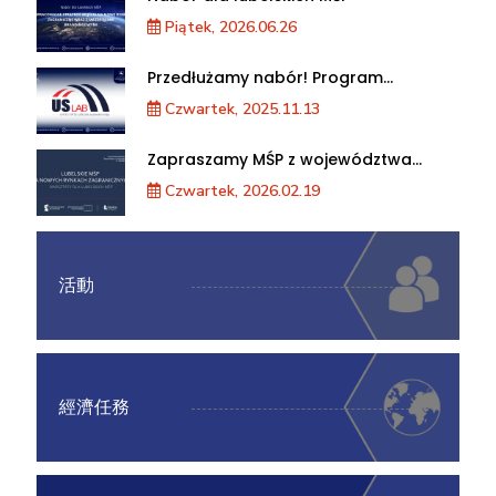
Piątek, 2026.06.26
Przedłużamy nabór! Program
akceleracji przedsiębiorstw
Czwartek, 2025.11.13
Zapraszamy MŚP z województwa
lubelskiego na warsztaty „Lubelskie
Czwartek, 2026.02.19
MŚP na nowych rynkach
zagranicznych”
活動
經濟任務