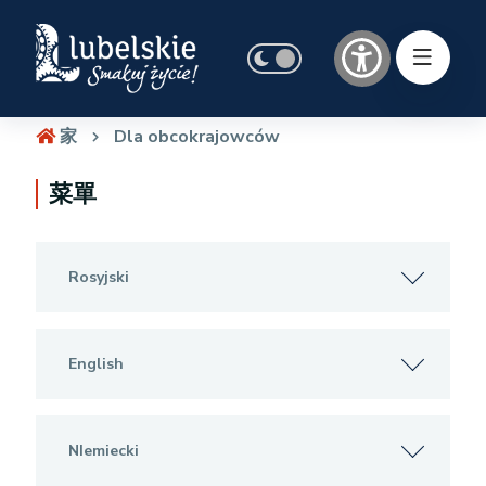
家
Dla obcokrajowców
菜單
Rosyjski
English
NIemiecki