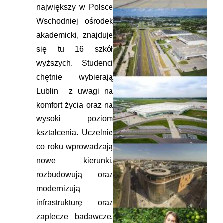
największy w Polsce
Wschodniej ośrodek
akademicki, znajduje
się tu 16 szkół
wyższych. Studenci
chętnie wybierają
Lublin z uwagi na
komfort życia oraz na
wysoki poziom
kształcenia. Uczelnie
co roku wprowadzają
nowe kierunki,
rozbudowują oraz
modernizują
infrastrukturę oraz
zaplecze badawcze.