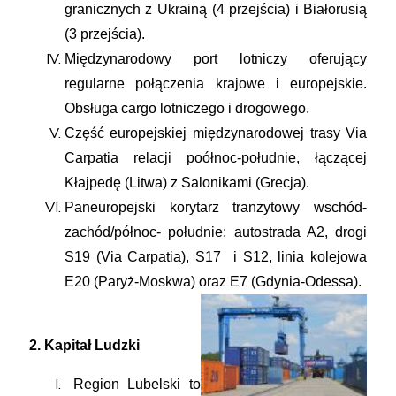
granicznych z Ukrainą (4 przejścia) i Białorusią
(3 przejścia).
Międzynarodowy port lotniczy oferujący
regularne połączenia krajowe i europejskie.
Obsługa cargo lotniczego i drogowego.
Część europejskiej międzynarodowej trasy Via
Carpatia relacji poółnoc-południe, łączącej
Kłajpedę (Litwa) z Salonikami (Grecja).
Paneuropejski korytarz tranzytowy wschód-
zachód/północ- południe: autostrada A2, drogi
S19 (Via Carpatia), S17 i S12, linia kolejowa
E20 (Paryż-Moskwa) oraz E7 (Gdynia-Odessa).
2. Kapitał Ludzki
Region Lubelski to