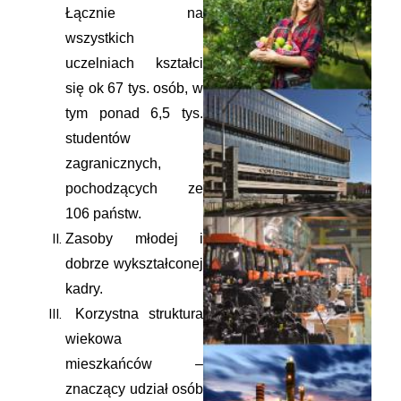
Łącznie na
wszystkich
uczelniach kształci
się ok 67 tys. osób, w
tym ponad 6,5 tys.
studentów
zagranicznych,
pochodzących ze
106 państw.
Zasoby młodej i
dobrze wykształconej
kadry.
Korzystna struktura
wiekowa
mieszkańców –
znaczący udział osób