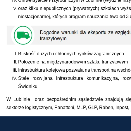
Uniwersytecie Przyrodniczym w Lublinie (Wydział Inży
oraz kilku niepublicznych (prywatnych) szkołach wyżs
niestacjonarnej, których program nauczania trwa od 3 d
Bliskość dużych i chłonnych rynków zagranicznych
Położenie na międzynarodowym szlaku tranzytowym
Infrastruktura kolejowa pozwala na transport na wsch
Stale rozwijana infrastruktura komunikacyjna, roz
Świdniku
W Lublinie oraz bezpośrednim sąsiedztwie znajdują si
sektorze logistycznym, Panattoni, MLP, GLP, Raben, Inpos