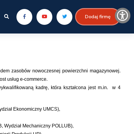
Dodaj firmę
zględem zasobów nowoczesnej powierzchni magazynowej.
rost usług e-commerce.
ykwalifikowaną kadrę, która kształcona jest m.in. w 4
(Wydział Ekonomiczny UMCS),
UB, Wydział Mechaniczny POLLUB),