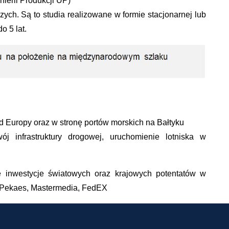
nierii Produkcji UP)
zych. Są to studia realizowane w formie stacjonarnej lub
o 5 lat.
ód Europy oraz w stronę portów morskich na Bałtyku
wój infrastruktury drogowej, uruchomienie lotniska w
ę inwestycje światowych oraz krajowych potentatów w
t, Pekaes, Mastermedia, FedEX