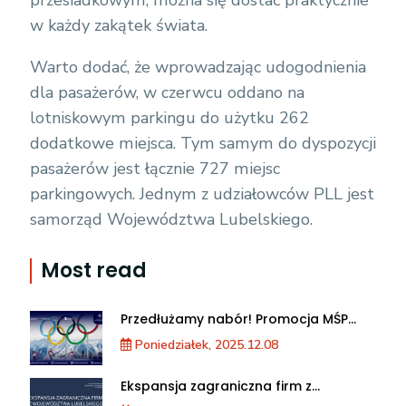
przesiadkowym, można się dostać praktycznie
w każdy zakątek świata.
Warto dodać, że wprowadzając udogodnienia
dla pasażerów, w czerwcu oddano na
lotniskowym parkingu do użytku 262
dodatkowe miejsca. Tym samym do dyspozycji
pasażerów jest łącznie 727 miejsc
parkingowych. Jednym z udziałowców PLL jest
samorząd Województwa Lubelskiego.
Most read
Przedłużamy nabór! Promocja MŚP
podczas XXV Zimowych Igrzysk
Poniedziałek, 2025.12.08
Olimpijskich we Włoszech
Ekspansja zagraniczna firm z
województwa lubelskiego. Warsztaty