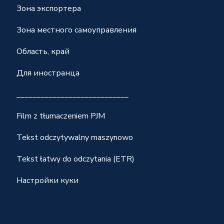
Зона экспортера
Зона местного самоуправления
Область, край
Для иностранца
____________________________
Film z tłumaczeniem PJM
Tekst odczytywalny maszynowo
Tekst łatwy do odczytania (ETR)
Настройки куки