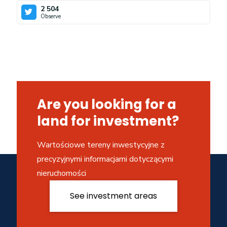
2 504
Observe
Are you looking for a
land for investment?
Wartościowe tereny inwestycyjne z
precyzyjnymi informacjami dotyczącymi
nieruchomości
See investment areas