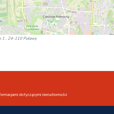
o 1 , 24-110 Puławy
formacjami dotyczącymi nieruchomości