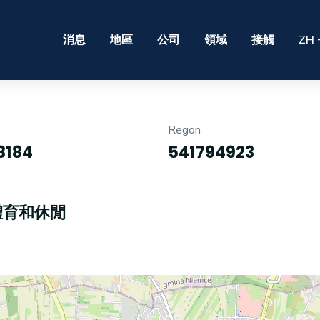
消息
地區
公司
領域
接觸
ZH 
Regon
8184
541794923
體育和休閒