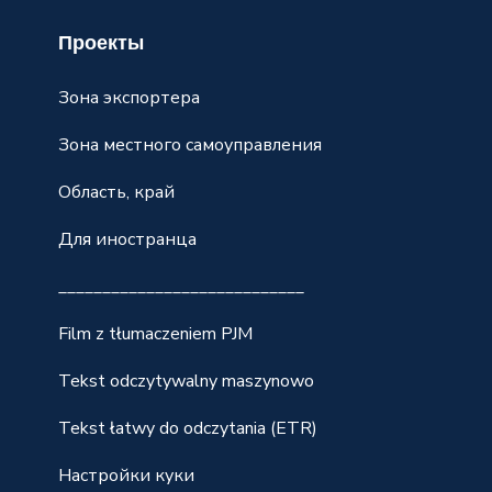
Проекты
Зона экспортера
Зона местного самоуправления
Область, край
Для иностранца
____________________________
Film z tłumaczeniem PJM
Tekst odczytywalny maszynowo
Tekst łatwy do odczytania (ETR)
Настройки куки