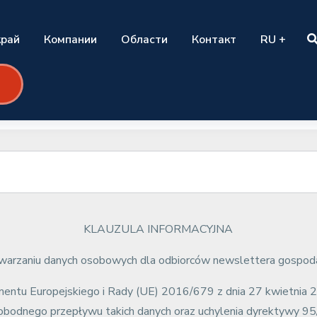
край
Компании
Области
Контакт
RU +
KLAUZULA INFORMACYJNA
twarzaniu danych osobowych dla odbiorców newslettera gospod
rlamentu Europejskiego i Rady (UE) 2016/679 z dnia 27 kwietnia 
bodnego przepływu takich danych oraz uchylenia dyrektywy 95