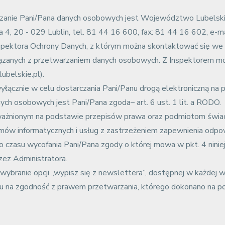
rzanie Pani/Pana danych osobowych jest Województwo Lubelski
ra 4, 20 - 029 Lublin, tel. 81 44 16 600, fax: 81 44 16 602, e-ma
spektora Ochrony Danych, z którym można skontaktować się we 
ązanych z przetwarzaniem danych osobowych. Z Inspektorem moż
ubelskie.pl).
ącznie w celu dostarczania Pani/Panu drogą elektroniczną na p
h osobowych jest Pani/Pana zgoda– art. 6 ust. 1 lit. a RODO.
żnionym na podstawie przepisów prawa oraz podmiotom świad
 informatycznych i usług z zastrzeżeniem zapewnienia odpow
zasu wycofania Pani/Pana zgody o której mowa w pkt. 4 niniejsz
zez Administratora.
ybranie opcji „wypisz się z newslettera”, dostępnej w każdej w
a zgodność z prawem przetwarzania, którego dokonano na pods