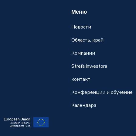
Меню
Новости
Область, край
Компании
Strefa inwestora
контакт
Конференции и обучение
Календарз