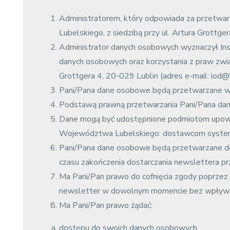
Administratorem, który odpowiada za przetwa
Lubelskiego, z siedzibą przy ul. Artura Grottge
Administrator danych osobowych wyznaczył In
danych osobowych oraz korzystania z praw zwi
Grottgera 4, 20-029 Lublin (adres e-mail: iod@l
Pani/Pana dane osobowe będą przetwarzane wył
Podstawą prawną przetwarzania Pani/Pana danyc
Dane mogą być udostępnione podmiotom upowa
Województwa Lubelskiego: dostawcom systemów
Pani/Pana dane osobowe będą przetwarzane do c
czasu zakończenia dostarczania newslettera pr
Ma Pani/Pan prawo do cofnięcia zgody poprzez w
newsletter
w dowolnym momencie bez wpływu n
Ma Pani/Pan prawo żądać:
dostępu do swoich danych osobowych,