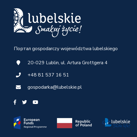
Портал gospodarczy województwa lubelskiego
20-029 Lublin, ul. Artura Grottgera 4
+48 81 537 16 51
gospodarka@lubelskie.pl