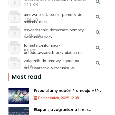
111 KB
umowa-o-udzielenie-pomocy-de-
156 KB
minimis-.docx
oswiadczenie-dotyczace-pomocy-
7 014 KB
de-minimis.docx
formularz-informacji-
56 KB
przedstawianych-przy-ubieganiu-
sie-o-pomoc-de-minimis.docx
zalacznik-do-umowy-zgoda-na-
20 KB
przetwarzanie-wizerunku-w-
spocie-reklamowym.docx
Most read
Przedłużamy nabór! Promocja MŚP
podczas XXV Zimowych Igrzysk
Poniedziałek, 2025.12.08
Olimpijskich we Włoszech
Ekspansja zagraniczna firm z
województwa lubelskiego. Warsztaty