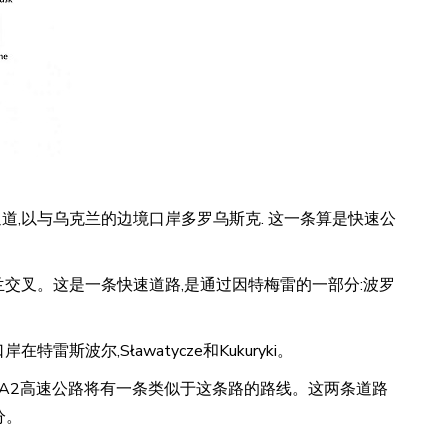
ohusk) 方便的通道,以与乌克兰的边境口岸多罗乌斯克. 这一条算是快速公
雷本与乌克兰交叉。这是一条快速道路,是通过因特梅雷的一部分:波罗
岸在特雷斯波尔,Sławatycze和Kukuryki。
道路。未来的A2高速公路将有一条类似于这条路的路线。这两条道路
分。