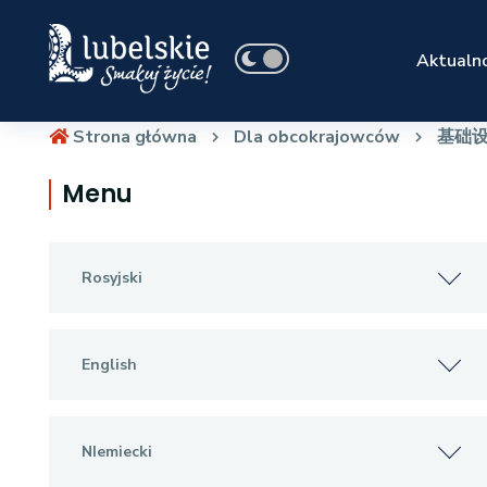
Aktualno
Strona główna
Dla obcokrajowców
基础
Menu
Rosyjski
English
NIemiecki