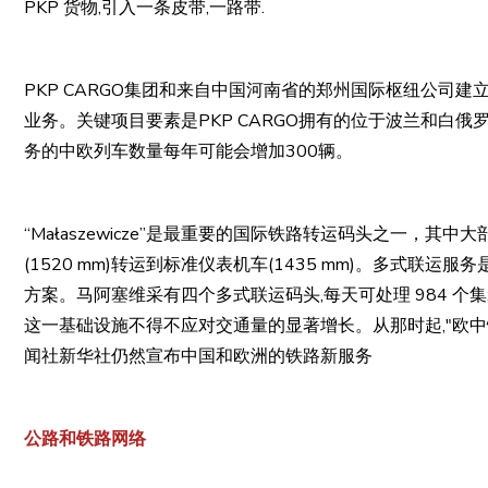
PKP 货物,引入一条皮带,一路带.
PKP CARGO集团和来自中国河南省的郑州国际枢纽公司
业务。关键项目要素是PKP CARGO拥有的位于波兰和白俄罗斯边境
务的中欧列车数量每年可能会增加300辆。
“Małaszewicze”是最重要的国际铁路转运码头之一，
(1520 mm)转运到标准仪表机车(1435 mm)。多式联
方案。马阿塞维采有四个多式联运码头,每天可处理 984 个
这一基础设施不得不应对交通量的显著增长。从那时起,"欧中
闻社新华社仍然宣布中国和欧洲的铁路新服务
公路和铁路网络