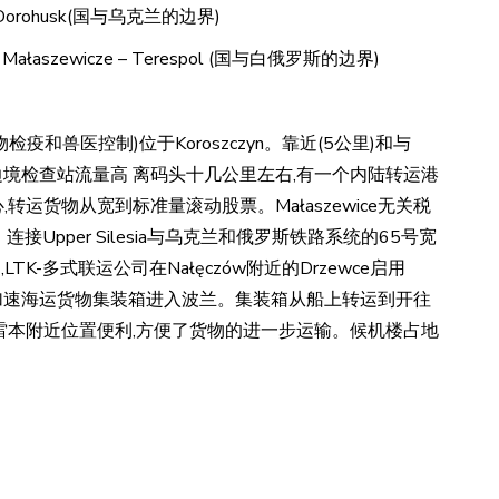
łm -Dorohusk(国与乌克兰的边界)
ska – Małaszewicze – Terespol (国与白俄罗斯的边界)
(植物检疫和兽医控制)位于Koroszczyn。靠近(5公里)和与
的边境检查站流量高 离码头十几公里左右,有一个内陆转运港
中心,转运货物从宽到标准量滚动股票。Małaszewice无关税
pper Silesia与乌克兰和俄罗斯铁路系统的65号宽
TK-多式联运公司在Nałęczów附近的Drzewce启用
旨在加速海运货物集装箱进入波兰。集装箱从船上转运到开往
17华沙-赫雷本附近位置便利,方便了货物的进一步运输。候机楼占地