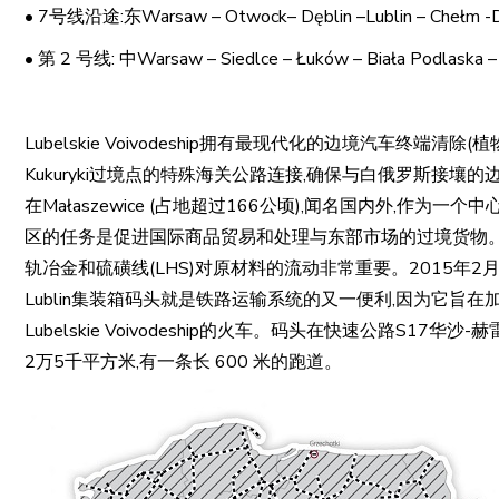
• 7号线沿途:东Warsaw – Otwock– Dęblin –Lublin – Che
• 第 2 号线: 中Warsaw – Siedlce – Łuków – Biała Podla
Lubelskie Voivodeship拥有最现代化的边境汽车终端清除
Kukuryki过境点的特殊海关公路连接,确保与白俄罗斯接壤
在Małaszewice (占地超过166公顷),闻名国内外,作为一个
区的任务是促进国际商品贸易和处理与东部市场的过境货物。连接U
轨冶金和硫磺线(LHS)对原材料的流动非常重要。2015年2月,L
Lublin集装箱码头就是铁路运输系统的又一便利,因为它
Lubelskie Voivodeship的火车。码头在快速公路S
2万5千平方米,有一条长 600 米的跑道。