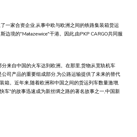
建立了一家合资企业,从事中欧与欧洲之间的铁路集装箱货运
的"Małazewice"干港。因此,由PKP CARGO共同服
其中大部分来自中国的火车达到欧洲。在那里,货物从宽轨机车
运服务是公司产品的重要组成部分,为公路运输提供了未来的替代
集装箱。近年来,随着欧洲和中国之间的货运列车数量激增,
快车"的故事迅速成为新丝绸之路的著名故事之一,中国新