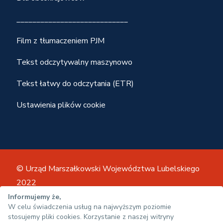
____________________________
Film z tłumaczeniem PJM
Tekst odczytywalny maszynowo
Tekst łatwy do odczytania (ETR)
Ustawienia plików cookie
© Urząd Marszałkowski Województwa Lubelskiego
2022
Mapa strony
Regulamin
Informujemy że,
W celu świadczenia usług na najwyższym poziomie
Polityka prywatności
Deklaracja dostępności
stosujemy pliki cookies. Korzystanie z naszej witryny