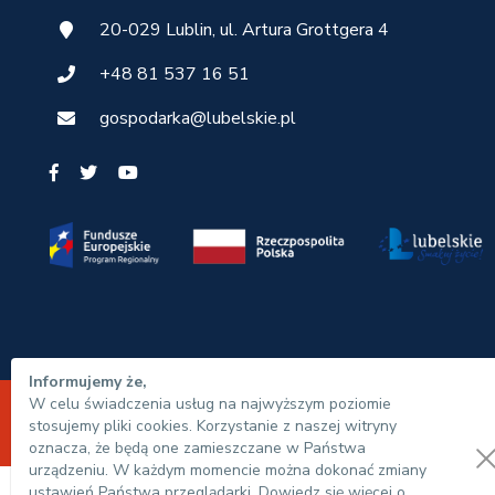
20-029 Lublin, ul. Artura Grottgera 4
+48 81 537 16 51
gospodarka@lubelskie.pl
Informujemy że,
W celu świadczenia usług na najwyższym poziomie
© Urząd Marszałkowski Województwa Lubelskiego 20
stosujemy pliki cookies. Korzystanie z naszej witryny
oznacza, że będą one zamieszczane w Państwa
urządzeniu. W każdym momencie można dokonać zmiany
ustawień Państwa przeglądarki. Dowiedz się więcej o