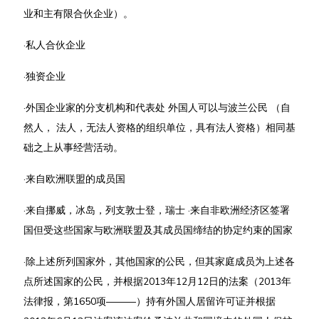
业和主有限合伙企业）。
·私人合伙企业
·独资企业
·外国企业家的分支机构和代表处 外国人可以与波兰公民 （自
然人， 法人，无法人资格的组织单位，具有法人资格）相同基
础之上从事经营活动。
·来自欧洲联盟的成员国
·来自挪威，冰岛，列支敦士登，瑞士 ·来自非欧洲经济区签署
国但受这些国家与欧洲联盟及其成员国缔结的协定约束的国家
·除上述所列国家外，其他国家的公民，但其家庭成员为上述各
点所述国家的公民，并根据2013年12月12日的法案（2013年
法律报，第1650项———）持有外国人居留许可证并根据