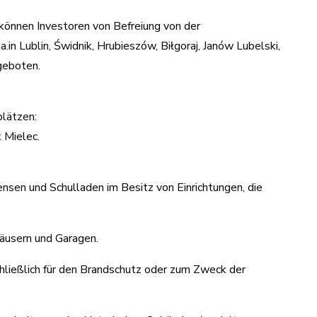
können Investoren von Befreiung von der
.in Lublin, Świdnik, Hrubieszów, Biłgoraj, Janów Lubelski,
geboten.
plätzen:
 Mielec.
nsen und Schulladen im Besitz von Einrichtungen, die
häusern und Garagen.
hließlich für den Brandschutz oder zum Zweck der