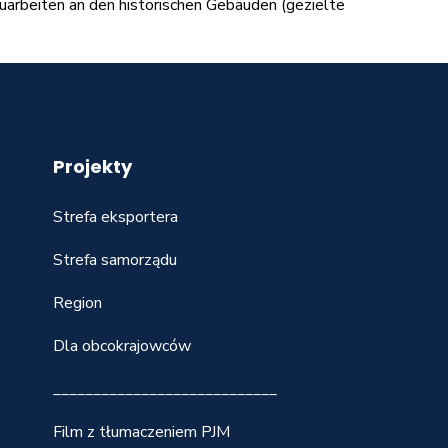
uarbeiten an den historischen Gebäuden (gezielte
Projekty
Strefa eksportera
Strefa samorządu
Region
Dla obcokrajowców
____________________________
Film z tłumaczeniem PJM