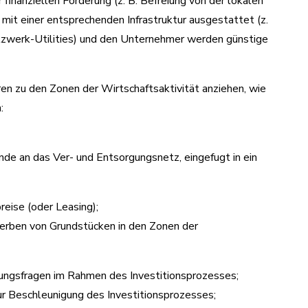
finanziellen Förderung (z. B. Befreiung von der lokalen
it einer entsprechenden Infrastruktur ausgestattet (z.
tzwerk-Utilities) und den Unternehmer werden günstige
en zu den Zonen der Wirtschaftsaktivität anziehen, wie
:
nde an das Ver- und Entsorgungsnetz, eingefugt in ein
reise (oder Leasing);
erben von Grundstücken in den Zonen der
lungsfragen im Rahmen des Investitionsprozesses;
ur Beschleunigung des Investitionsprozesses;