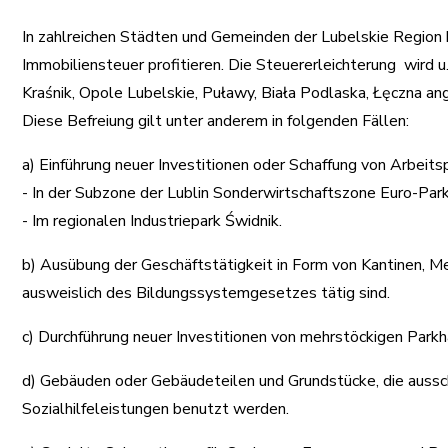
In zahlreichen Städten und Gemeinden der Lubelskie Region 
Immobiliensteuer profitieren. Die Steuererleichterung wird u.a
Kraśnik, Opole Lubelskie, Puławy, Biała Podlaska, Łęczna an
Diese Befreiung gilt unter anderem in folgenden Fällen:
a) Einführung neuer Investitionen oder Schaffung von Arbeits
- In der Subzone der Lublin Sonderwirtschaftszone Euro-Park
- Im regionalen Industriepark Świdnik.
b) Ausübung der Geschäftstätigkeit in Form von Kantinen, Me
ausweislich des Bildungssystemgesetzes tätig sind.
c) Durchführung neuer Investitionen von mehrstöckigen Park
d) Gebäuden oder Gebäudeteilen und Grundstücke, die aussc
Sozialhilfeleistungen benutzt werden.